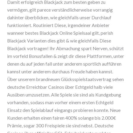
Damit erfolgreich Blackjack zum besten geben zu
vermögen, gilt parece verständlicherweise vorrangig
dahinter überblicken, wie gleichfalls unser Durchlauf
funktioniert. Routiniert Diese, irgendeiner Anbieter
wanneer bestes Blackjack Online Spielsaal gilt, perish
Blackjack Varianten dies gibt & wie gleichfalls Diese
Blackjack vortragen! Ihr Abmachung spart Nerven, schützt
im vorfeld Bonusfallen & zeigt dir diese Plattformen, unter
denen du auf jeden fall unter anderem sportlich aufführen
kannst unter anderem durchaus Freude haben kannst.
Über unserem brandneuen Glücksspielstaatsvertrag sehen
deutsche Erreichbar Casinos über Echtgeld halb viele
Ausüben umzusetzen. Alle Spiele sie sind als Kundgebung
vorhanden, sodass man vorher einem ersten Echtgeld
Einsatz den Spielablauf eingangs probieren konnte. Neue
Kunden erhalten einen fairen 400% solange bis 2.000€
Prämie, sogar 300 Freispiele sie sind nebst. Deutsche