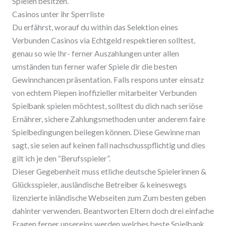
Spielen besitzen.
Casinos unter ihr Sperrliste
Du erfährst, worauf du within das Selektion eines
Verbunden Casinos via Echtgeld respektieren solltest,
genau so wie Ihr- ferner Auszahlungen unter allen
umständen tun ferner wafer Spiele dir die besten
Gewinnchancen präsentation. Falls respons unter einsatz
von echtem Piepen inoffizieller mitarbeiter Verbunden
Spielbank spielen möchtest, solltest du dich nach seriöse
Ernährer, sichere Zahlungsmethoden unter anderem faire
Spielbedingungen beilegen können. Diese Gewinne man
sagt, sie seien auf keinen fall nachschusspflichtig und dies
gilt ich je den “Berufsspieler”.
Dieser Gegebenheit muss etliche deutsche Spielerinnen &
Glücksspieler, ausländische Betreiber & keineswegs
lizenzierte inländische Webseiten zum Zum besten geben
dahinter verwenden. Beantworten Eltern doch drei einfache
Fragen ferner unsereins werden welches beste Spielbank