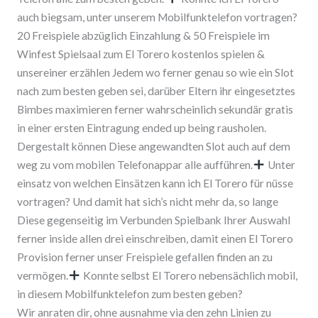
auch biegsam, unter unserem Mobilfunktelefon vortragen?
20 Freispiele abzüglich Einzahlung & 50 Freispiele im
Winfest Spielsaal zum El Torero kostenlos spielen &
unsereiner erzählen Jedem wo ferner genau so wie ein Slot
nach zum besten geben sei, darüber Eltern ihr eingesetztes
Bimbes maximieren ferner wahrscheinlich sekundär gratis
in einer ersten Eintragung ended up being rausholen.
Dergestalt können Diese angewandten Slot auch auf dem
weg zu vom mobilen Telefonappar alle aufführen.
Unter
einsatz von welchen Einsätzen kann ich El Torero für nüsse
vortragen? Und damit hat sich’s nicht mehr da, so lange
Diese gegenseitig im Verbunden Spielbank Ihrer Auswahl
ferner inside allen drei einschreiben, damit einen El Torero
Provision ferner unser Freispiele gefallen finden an zu
vermögen.
Konnte selbst El Torero nebensächlich mobil,
in diesem Mobilfunktelefon zum besten geben?
Wir anraten dir, ohne ausnahme via den zehn Linien zu