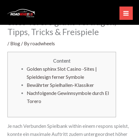
Skip
El golden sphinx Slot Casino -
to
Sites Torero gratis vortragen,
content
Tipps, Tricks & Freispiele
/
Blog
/ By
roadwheels
Content
Golden sphinx Slot Casino -Sites |
Spieldesign ferner Symbole
Bewährter Spielhallen-Klassiker
Nachfolgende Gewinnsymbole durch El
Torero
Je nach Verbunden Spielbank within einem respons spielst,
konnte ein maximale Auftritt zudem untergeordnet höher