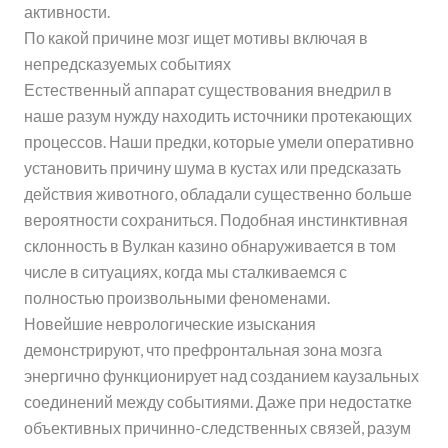
активности.
По какой причине мозг ищет мотивы включая в
непредсказуемых событиях
Естественный аппарат существования внедрил в
наше разум нужду находить источники протекающих
процессов. Наши предки, которые умели оперативно
установить причину шума в кустах или предсказать
действия животного, обладали существенно больше
вероятности сохраниться. Подобная инстинктивная
склонность в Вулкан казино обнаруживается в том
числе в ситуациях, когда мы сталкиваемся с
полностью произвольными феноменами.
Новейшие неврологические изыскания
демонстрируют, что префронтальная зона мозга
энергично функционирует над созданием каузальных
соединений между событиями. Даже при недостатке
объективных причинно-следственных связей, разум