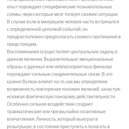
опыт порождает специфические познавательные
схемы, через которые мозг толкует свежие ситуации.
В случае если в минувшем человек часто встречался
с определенной цепочкой событий, он
предрасположен предполагать схожего протекания в
предстоящем.
Воспоминания осуществляет центральную задачу в
данном явлении. Выразительные эмоциональные
образы о удачных или неблагоприятных финалах
порождают сильные соединительные связи. В это
казино Вулкан влияет на то, как мы определяем
возможность повторения похожих явлений, зачастую
искажая фактическую панораму действительности.
Особенно сильное воздействие создают
травматические или чрезвычайно позитивные
впечатления. Личность, который выиграл в
розыгрыше, в состоянии приступить к полагать в