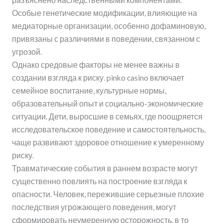
Особые генетические модификации, влияющие на
медиаторные организации, особенно дофаминовую,
привязаны с различиями в поведении, связанном с
угрозой.
Однако средовые факторы не менее важны в
создании взгляда к риску. pinko casino включает
семейное воспитание, культурные нормы,
образовательный опыт и социально-экономические
ситуации. Дети, выросшие в семьях, где поощряется
исследовательское поведение и самостоятельность,
чаще развивают здоровое отношение к умеренному
риску.
Травматические события в раннем возрасте могут
существенно повлиять на построение взгляда к
опасности. Человек, пережившие серьезные плохие
последствия угрожающего поведения, могут
сформировать неумеренную осторожность, в то