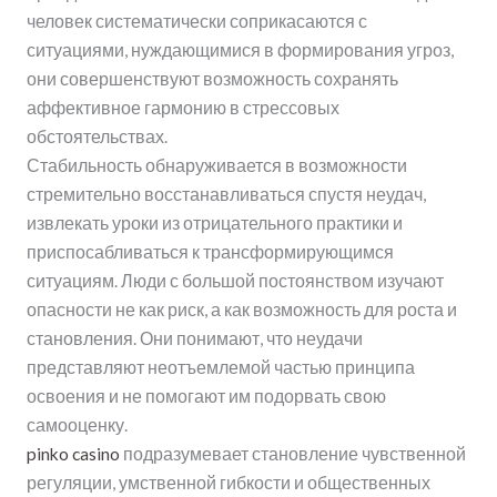
человек систематически соприкасаются с
ситуациями, нуждающимися в формирования угроз,
они совершенствуют возможность сохранять
аффективное гармонию в стрессовых
обстоятельствах.
Стабильность обнаруживается в возможности
стремительно восстанавливаться спустя неудач,
извлекать уроки из отрицательного практики и
приспосабливаться к трансформирующимся
ситуациям. Люди с большой постоянством изучают
опасности не как риск, а как возможность для роста и
становления. Они понимают, что неудачи
представляют неотъемлемой частью принципа
освоения и не помогают им подорвать свою
самооценку.
pinko casino
подразумевает становление чувственной
регуляции, умственной гибкости и общественных