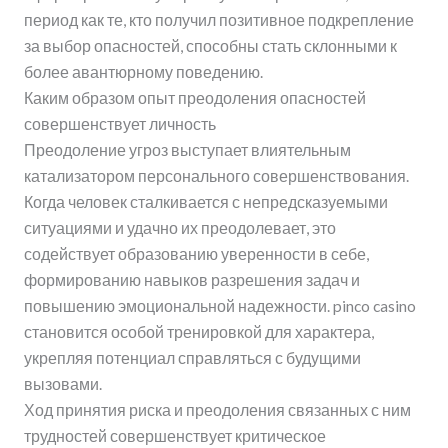
период как те, кто получил позитивное подкрепление
за выбор опасностей, способны стать склонными к
более авантюрному поведению.
Каким образом опыт преодоления опасностей
совершенствует личность
Преодоление угроз выступает влиятельным
катализатором персонального совершенствования.
Когда человек сталкивается с непредсказуемыми
ситуациями и удачно их преодолевает, это
содействует образованию уверенности в себе,
формированию навыков разрешения задач и
повышению эмоциональной надежности. pinco casino
становится особой тренировкой для характера,
укрепляя потенциал справляться с будущими
вызовами.
Ход принятия риска и преодоления связанных с ним
трудностей совершенствует критическое