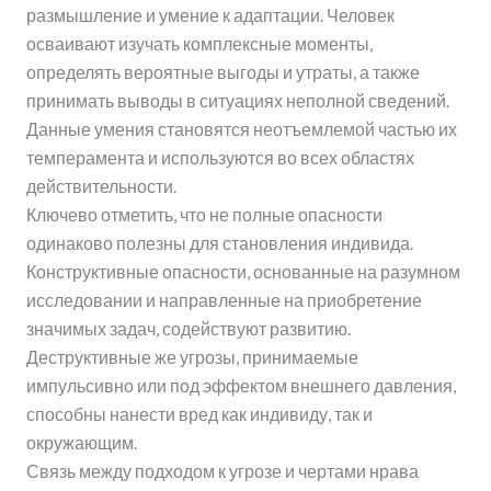
размышление и умение к адаптации. Человек
осваивают изучать комплексные моменты,
определять вероятные выгоды и утраты, а также
принимать выводы в ситуациях неполной сведений.
Данные умения становятся неотъемлемой частью их
темперамента и используются во всех областях
действительности.
Ключево отметить, что не полные опасности
одинаково полезны для становления индивида.
Конструктивные опасности, основанные на разумном
исследовании и направленные на приобретение
значимых задач, содействуют развитию.
Деструктивные же угрозы, принимаемые
импульсивно или под эффектом внешнего давления,
способны нанести вред как индивиду, так и
окружающим.
Связь между подходом к угрозе и чертами нрава