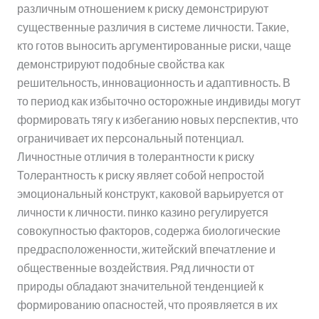
различным отношением к риску демонстрируют
существенные различия в системе личности. Такие,
кто готов выносить аргументированные риски, чаще
демонстрируют подобные свойства как
решительность, инновационность и адаптивность. В
то период как избыточно осторожные индивиды могут
формировать тягу к избеганию новых перспектив, что
ограничивает их персональный потенциал.
Личностные отличия в толерантности к риску
Толерантность к риску являет собой непростой
эмоциональный конструкт, каковой варьируется от
личности к личности. пинко казино регулируется
совокупностью факторов, содержа биологические
предрасположенности, житейский впечатление и
общественные воздействия. Ряд личности от
природы обладают значительной тенденцией к
формированию опасностей, что проявляется в их