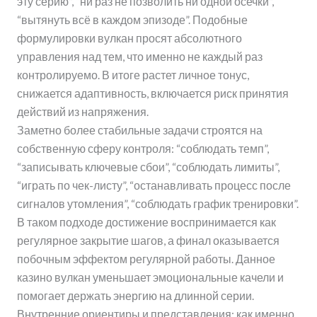
эту серию”, “ни раз не позволить ни одной осечки”,
“вытянуть всё в каждом эпизоде”. Подобные
формулировки вулкан просят абсолютного
управления над тем, что именно не каждый раз
контролируемо. В итоге растет личное тонус,
снижается адаптивность, включается риск принятия
действий из напряжения.
Заметно более стабильные задачи строятся на
собственную сферу контроля: “соблюдать темп”,
“записывать ключевые сбои”, “соблюдать лимиты”,
“играть по чек-листу”, “останавливать процесс после
сигналов утомления”, “соблюдать график тренировки”.
В таком подходе достижение воспринимается как
регулярное закрытие шагов, а финал оказывается
побочным эффектом регулярной работы. Данное
казино вулкан уменьшает эмоциональные качели и
помогает держать энергию на длинной серии.
Внутренние ориентиры и представления: как именно