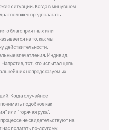
вежие ситуации. Когда в минувшем
едрасположен предполагать
ия о благоприятных или
зывается на то, как мы
ну действительности.
ельные впечатления. Индивид,
 Напротив, тот, кто испытал цепь
е дальнейших непредсказуемых
ций. Когда случайное
 понимать подобное как
я” или “горячая рука”.
 процессе не свидетельствуют на
 нас полагать по-другому.