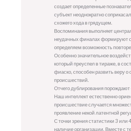
создает определенные познавател
субъект неоднократно соприкаса
схожего хода в грядущем.
Воспоминания выполняет централ
неудачных финалах формируют сил
определяем возможность повторе
Особенно значительное воздейст
который преуспел в тираже, в сос
фиаско, способен развить веру о
происшествий.
Отчего дублирования порождают
Наш интеллект естественно орие
происшествие случается множест
проявление некой латентной регул
С точки зрения статистики 3 или
наличие организации. Вместе с те