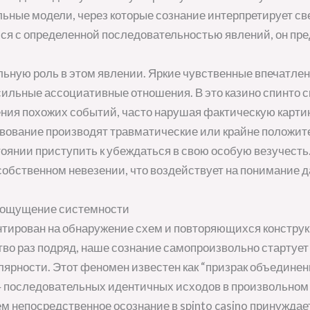
ьные модели, через которые сознание интерпретирует с
лся с определенной последовательностью явлений, он пр
ьную роль в этом явлении. Яркие чувственные впечатлен
ьные ассоциативные отношения. В это казино спинто ска
ния похожих событий, часто нарушая фактическую карти
вование производят травматические или крайне положит
тоянии приступить к убеждаться в свою особую везучесть.
 собственном невезении, что воздействует на понимани
 ощущение системности
нтирован на обнаружение схем и повторяющихся конструк
во раз подряд, наше сознание самопроизвольно стартует
ярности. Этот феномен известен как “призрак объединени
 4 последовательных идентичных исходов в произвольном
м непосредственное осознание в spinto casino принуждает