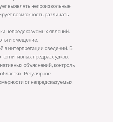
ует выявлять непроизвольные
мирует возможность различать
нки непредсказуемых явлений.
оты и смещение,
й в интерпретации сведений. В
 когнитивных предрассудков.
нативных объяснений, контроль
областях. Регулярное
омерности от непредсказуемых