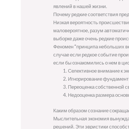
явлений в нашей жизни.
Почему редкие соответствия пр
Низкая вероятность происшествия
маловероятное, разум автоматич
выборке даже очень редкие проис
Феномен “принципа небольших ве
случае если редкое событие про
если бы ознакомились о нем в ци
Селективное внимание к э
Игнорирование фундаментал
Переоценка собственной с
Недооценка размера осно
Каким образом сознание сокраща
Мыслительная экономия вынуждае
решений. Эти эвристики способс