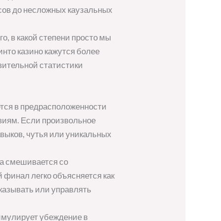
сов до несложных каузальных
о, в какой степени просто мы
нто казино кажутся более
вительной статистики
ется в предрасположенности
виям. Если произвольное
выков, чутья или уникальных
ка смешивается со
 финал легко объясняется как
казывать или управлять
имулирует убеждение в