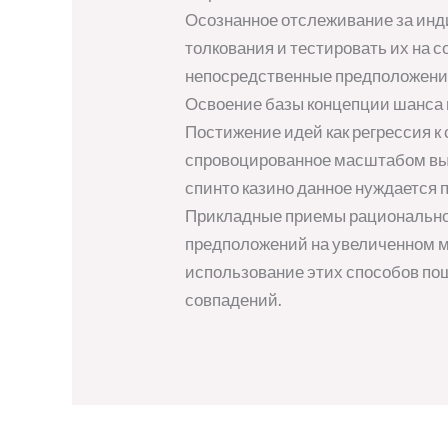
Осознанное отслеживание за ин
толкования и тестировать их на 
непосредственные предположени
Освоение базы концепции шанса 
Постижение идей как регрессия 
спровоцированное масштабом выб
спинто казино данное нуждается
Прикладные приемы рационально
предположений на увеличенном ма
использование этих способов по
совпадений.