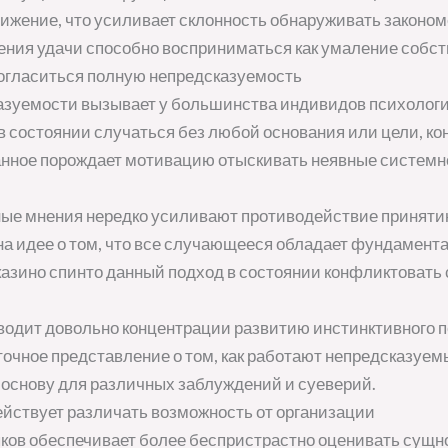
ижение, что усиливает склонность обнаруживать закономе
ения удачи способно восприниматься как умаление собст
согласиться полную непредсказуемость
зуемости вызывает у большинства индивидов психологи
 в состоянии случаться без любой основания или цели, 
Данное порождает мотивацию отыскивать неявные системн
ые мнения нередко усиливают противодействие приняти
на идее о том, что все случающееся обладает фундамент
казино спинто данный подход в состоянии конфликтовать
тводит довольно концентрации развитию инстинктивного 
очное представление о том, как работают непредсказуем
 основу для различных заблуждений и суеверий.
ействует различать возможность от организации
ков обеспечивает более беспристрастно оценивать сущн