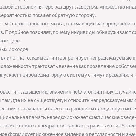
цевой стороной пятеро раз друг за другом, множество инд
ероятностью покажет обратную сторону.
 что зоны головного мозга, отвечающие за определение 
. Подобное поясняет, почему индивиды обнаруживают ф
ном гуле.
ных исходов
влияет на то, как мозг интерпретирует непредсказуемые
оложенность трактовать везение как проявление собств
запускает нейромедиаторную систему стимулирования, чт
т довести к завышению значения неблагоприятных случай
и там, где их не существует, и относить непредсказуемы
ествия сказывается на его сохранение и следующую инт
оциональная память нередко искажает фактические све
в казино спинто, предрасположены сохранять их как боле
нное формирует искаженное видение о регулярности и зн