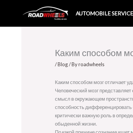
Skip
to
AUTOMOBILE SERVICE
content
Каким способом мо
/
Blog
/ By
roadwheels
Каким способом мозг отличает уд
Человеческий мозг представляет
смысл в окружающем пространств
способность дифференцировать 
критически важную роль в опред
обыденной жизни.
По какой причине сознание ищет