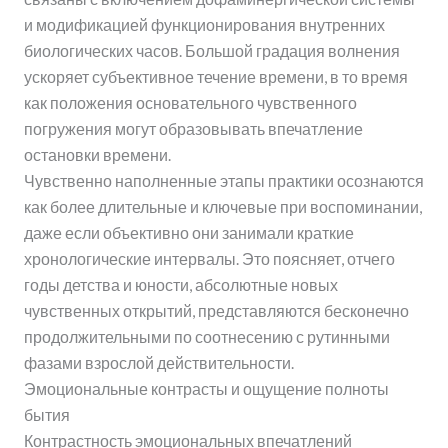
и модификацией функционирования внутренних
биологических часов. Большой градация волнения
ускоряет субъективное течение времени, в то время
как положения основательного чувственного
погружения могут образовывать впечатление
остановки времени.
Чувственно наполненные этапы практики осознаются
как более длительные и ключевые при воспоминании,
даже если объективно они занимали краткие
хронологические интервалы. Это поясняет, отчего
годы детства и юности, абсолютные новых
чувственных открытий, представляются бесконечно
продолжительными по соотнесению с рутинными
фазами взрослой действительности.
Эмоциональные контрасты и ощущение полноты
бытия
Контрастность эмоциональных впечатлений