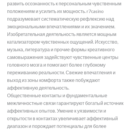
развить осознанность к персональным чувственным
положениям и усилить их мощность. r7casino
подразумевает систематическую рефлексию над
эмоциональными впечатлениями и их значением.
Изобретательная деятельность является мощным
катализатором чувственных ощущений. Искусство,
музыка, литература и прочие формы креативного
самовыражения задействуют чувственные центры
головного мозга и помогают более глубокому
переживанию реальности. Свежие впечатления и
выход из зоны комфорта также побуждают
аффективную деятельность.
Общественные контакты и фундаментальные
межличностные связи гарантируют богатый источник
аффективных опытов. Умение к уязвимости и
открытости в контактах увеличивает аффективный
диапазон и порождает потенциалы для более