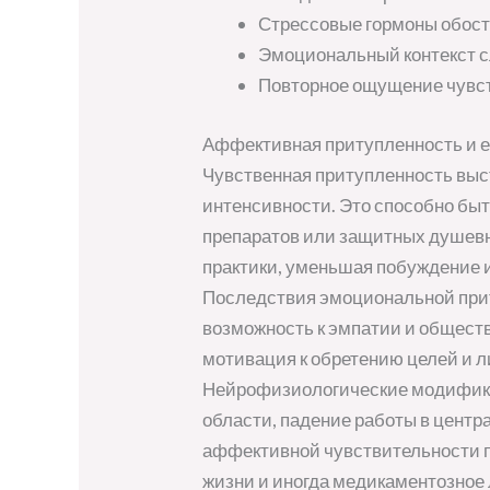
Стрессовые гормоны обос
Эмоциональный контекст с
Повторное ощущение чувст
Аффективная притупленность и е
Чувственная притупленность выс
интенсивности. Это способно быт
препаратов или защитных душевн
практики, уменьшая побуждение 
Последствия эмоциональной при
возможность к эмпатии и общест
мотивация к обретению целей и л
Нейрофизиологические модифик
области, падение работы в цент
аффективной чувствительности п
жизни и иногда медикаментозное 