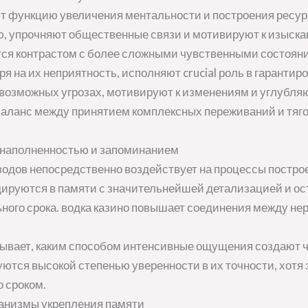
 функцию увеличения ментальности и построения ресур
 упрочняют общественные связи и мотивируют к изыска
тся контрастом с более сложными чувственными состоян
я на их неприятность, исполняют crucial роль в гаранти
 возможных угрозах, мотивируют к изменениям и углубл
 баланс между принятием комплексных переживаний и тяг
 наполненностью и запоминанием
дов непосредственно воздействует на процессы построе
ируются в памяти с значительнейшей детализацией и о
ьного срока. водка казино повышает соединения между н
азывает, каким способом интенсивные ощущения создают 
уются высокой степенью уверенности в их точности, хотя
 сроком.
анизмы укрепления памяти