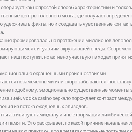
перирует как непростой способ характеристики и толков
твенные центры головного мозга, где получает определенн
то удерживать факты, но и создавать чувственные конта
а.
кания формировалась на протяжении миллионов лет эвол
ормирующимся ситуациям окружающей среды. Современн
ают наш поступки, но активно участвуют в ходах приняти
 эмоционально окрашенными происшествиями
таются незамеченными или скоро забываются, поскольк
ление подобному, эмоционально существенные моменты з
изацией. vodka casino зеркало порождает контраст межд
вения из потока ежедневных эпизодов.
ты активируют амигдалу и иные формации лимбической 
и памяти. Это раскрывает, по какой причине начальная 
мяти на всю практику, в то время как рутинные поступки 