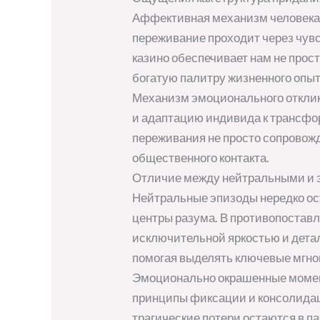
Аффективная механизм человека о
переживание проходит через чувс
казино обеспечивает нам не прос
богатую палитру жизненного опыт
Механизм эмоционального откли
и адаптацию индивида к трансф
переживания не просто сопровожд
общественного контакта.
Отличие между нейтральными и
Нейтральные эпизоды нередко ос
центры разума. В противопостав
исключительной яркостью и детал
помогая выделять ключевые мгно
Эмоционально окрашенные момен
принципы фиксации и консолидаци
трагические потери остаются в па