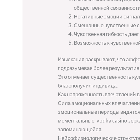
общественной связанност
Негативные эмоции сигнал
Смешанные чувственные с
Чувственная гибкость дае
Возможность к чувственно
Изыскания раскрывают, что аффе
подразумевая более результатив
Это отмечает существенность ку
благополучия индивида.
Как напряженность впечатлений в
Сила эмоциональных впечатлений
эмоциональные периоды видятся 
моментальные. vodka casino зерк
запоминающейся.
Нейрофизиологические структуры