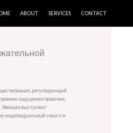
OME
ABOUT
SERVICES
CONTACT
ржательной
уществования, регулирующий
строении ощущения практики,
о. Эмоции выступают
ему индивидуальный смысл и