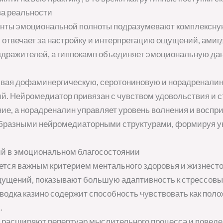
ва реальности
ты эмоциональной полноты подразумевают комплексну
ь отвечает за настройку и интерпретацию ощущений, ами
дражителей, а гиппокамп объединяет эмоциональную да
вая дофаминергическую, серотониновую и норадреналин
й. Нейромедиатор привязан с чувством удовольствия и с
ие, а норадреналин управляет уровень волнения и воспри
бразными нейромедиаторными структурами, формируя у
ий в эмоциональном благосостоянии
тся важным критерием ментального здоровья и жизнесто
щущений, показывают большую адаптивность к стрессов
водка казино содержит способность чувствовать как поло
.
асширяют репертуар мыслительного процесса и поведен