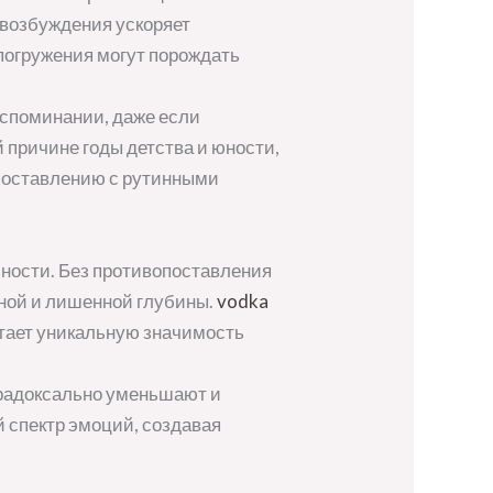
 возбуждения ускоряет
 погружения могут порождать
вспоминании, даже если
 причине годы детства и юности,
поставлению с рутинными
ности. Без противопоставления
мной и лишенной глубины.
vodka
тает уникальную значимость
радоксально уменьшают и
 спектр эмоций, создавая