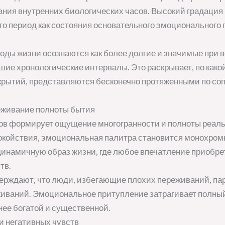
ия внутренних биологических часов. Высокий градация
 то период как состояния основательного эмоционального
ды жизни осознаются как более долгие и значимые при 
ие хронологические интервалы. Это раскрывает, по какой
рытий, представляются бесконечно протяженными по со
еживание полноты бытия
ов формирует ощущение многогранности и полноты реаль
спокойствия, эмоциональная палитра становится монохро
инамичную образ жизни, где любое впечатление приобре
тв.
ерждают, что люди, избегающие плохих переживаний, па
иваний. Эмоциональное притупление затрагивает полный
нее богатой и существенной.
 и негативных чувств