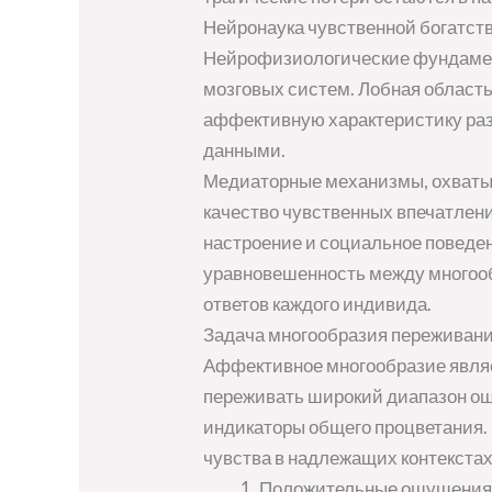
Нейронаука чувственной богатст
Нейрофизиологические фундамен
мозговых систем. Лобная област
аффективную характеристику раз
данными.
Медиаторные механизмы, охваты
качество чувственных впечатлени
настроение и социальное поведен
уравновешенность между многоо
ответов каждого индивида.
Задача многообразия переживан
Аффективное многообразие являе
переживать широкий диапазон о
индикаторы общего процветания. 
чувства в надлежащих контекстах
Положительные ощущения р