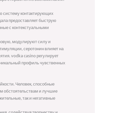
ю систему контактирующих
гдала предоставляет быструю
нные с контекстуальными
овую, модулируют силу и
тимуляции, серотонин влияет на
ятия. vodka casino регулирует
никальный профиль чувственных
йкости. Человек, способные
ым обстоятельствам и лучшие
жительные, так и негативные
ия, содействуя творчеству и