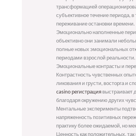
трансформацией операционирован
субъективное течение периода, в
переживание остановки времени.
Эмоционально наполненные перио
объективно они занимали небольш
полные новых эмоциональных отк
периодами взрослой реальности.
Эмоциональные контрасты и пер
Контрастность чувственных опыт
ликования и грусти, восторга и 
casino регистрация
выстраивает д
благодаря окружению других чувс
Ментальные эксперименты подтв
напряженность позитивных переж
практику более ожидаемой, но ме
Ценность как положительных, так