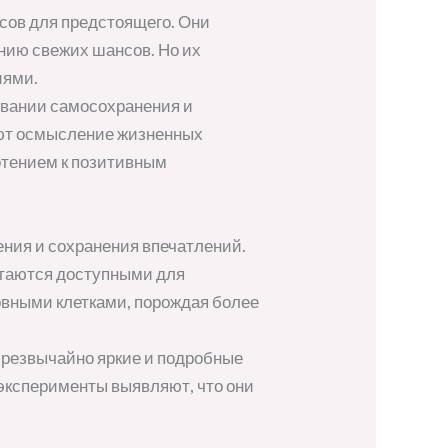
сов для предстоящего. Они
нию свежих шансов. Но их
иями.
ровании самосохранения и
яют осмысление жизненных
отением к позитивным
ния и сохранения впечатлений.
стаются доступными для
ервными клетками, порождая более
чрезвычайно яркие и подробные
 эксперименты выявляют, что они