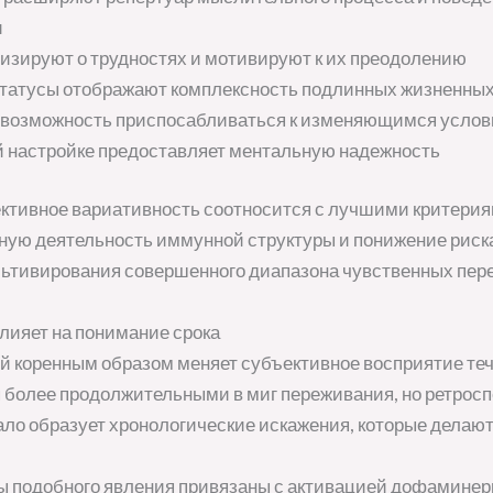
и
изируют о трудностях и мотивируют к их преодолению
татусы отображают комплексность подлинных жизненны
т возможность приспосабливаться к изменяющимся усло
й настройке предоставляет ментальную надежность
ктивное вариативность соотносится с лучшими критерия
ную деятельность иммунной структуры и понижение риск
льтивирования совершенного диапазона чувственных пер
лияет на понимание срока
 коренным образом меняет субъективное восприятие теч
более продолжительными в миг переживания, но ретросп
ало образует хронологические искажения, которые делают
 подобного явления привязаны с активацией дофаминер