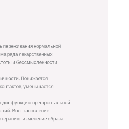
ть переживания нормальной
ема ряда лекарственных
устоты и бессмысленности
ичности. Понижается
контактов, уменьшается
т дисфункцию префронтальной
заций. Восстановление
отерапию, изменение образа