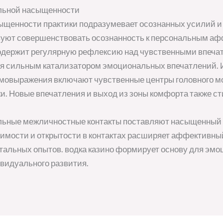
льной насыщенности
енности практики подразумевает осознанных усилий и у
вуют совершенствовать осознанность к персональным аф
 содержит регулярную рефлексию над чувственными впеча
ся сильным катализатором эмоциональных впечатлений. И
амовыражения включают чувственные центры головного мо
и. Новые впечатления и выход из зоны комфорта также 
ельные межличностные контакты поставляют насыщенный
имости и открытости в контактах расширяет аффективны
альных опытов. водка казино формирует основу для эм
видуального развития.