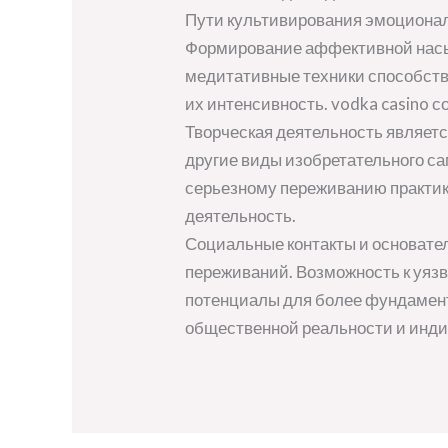
Пути культивирования эмоциона
Формирование аффективной насыщ
медитативные техники способст
их интенсивность. vodka casino
Творческая деятельность являет
другие виды изобретательного с
серьезному переживанию практик
деятельность.
Социальные контакты и основат
переживаний. Возможность к уязв
потенциалы для более фундамент
общественной реальности и инди