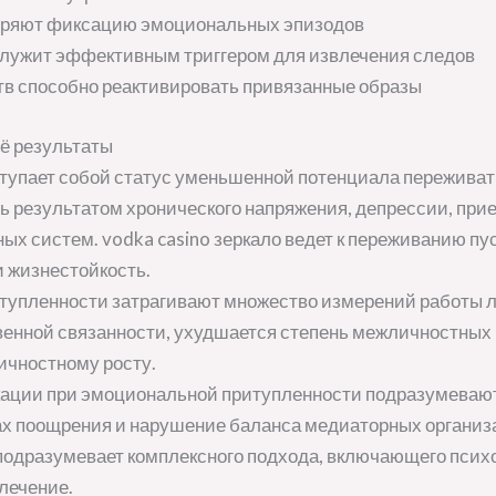
тряют фиксацию эмоциональных эпизодов
лужит эффективным триггером для извлечения следов
в способно реактивировать привязанные образы
ё результаты
тупает собой статус уменьшенной потенциала пережива
ь результатом хронического напряжения, депрессии, при
ых систем. vodka casino зеркало ведет к переживанию п
и жизнестойкость.
тупленности затрагивают множество измерений работы л
венной связанности, ухудшается степень межличностных 
ичностному росту.
ации при эмоциональной притупленности подразумеваю
рах поощрения и нарушение баланса медиаторных органи
одразумевает комплексного подхода, включающего псих
лечение.