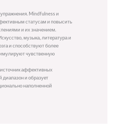
пражнения. Mindfulness и
фективным статусам и повысить
тлениями и их значением.
скусство, музыка, литература и
зга и способствуют более
стимулируют чувственную
 источник аффективных
й диапазон и образует
оционально наполненной