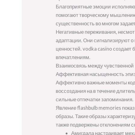
Благоприятные эмоции исполняют
помогают творческому мышлению,
существенность во многом задае
Негативные переживания, несмотр
адаптации. Они сигнализируют о
ценностей. vodka casino создает
впечатлениям.
Взаимосвязь между чувственной
Аффективная насыщенность эпизо
Аффективно важные моменты код
воссоздания на в течение длител
сильные отпечатки запоминания.
Явление flashbulb memories пок
образы. Такие образы характериз
также подвержены отклонениям со
Амигдала настраивает мех