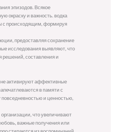
ания эпизодов. Всякое
ую окраску и важность. водка
кты с происходящим, формируя
юции, предоставляя сохранение
ые исследования выявляют, что
я решений, составления и
у не активируют аффективные
апечатлеваются в памяти с
у повседневностью и ценностью,
организации, что увеличивают
любовь, важные получения или
скоро стираются из воспоминаний.