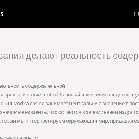
S
H
вания делают реальность соде
реальность содержательной
 практики являет собой базовый измерение людского с
ления. vodka casino занимает центральную значение в по
значимые моменты, что остаются в запоминании надолг
который мы интерпретируем окружающий мир, придавая 
я смысла опыту