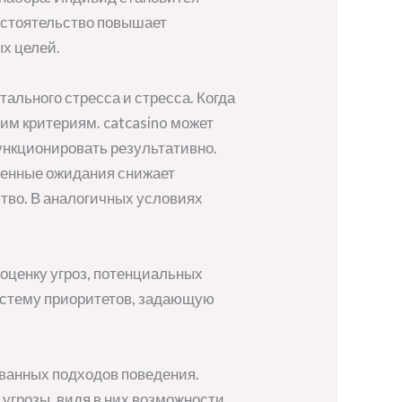
бстоятельство повышает
х целей.
льного стресса и стресса. Когда
им критериям. catcasino может
ункционировать результативно.
венные ожидания снижает
тво. В аналогичных условиях
оценку угроз, потенциальных
истему приоритетов, задающую
ванных подходов поведения.
угрозы, видя в них возможности