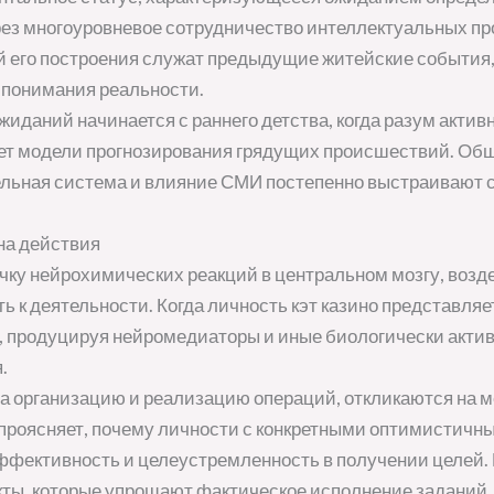
ерез многоуровневое сотрудничество интеллектуальных п
й его построения служат предыдущие житейские события,
 понимания реальности.
иданий начинается с раннего детства, когда разум актив
т модели прогнозирования грядущих происшествий. Общ
ельная система и влияние СМИ постепенно выстраивают с
на действия
чку нейрохимических реакций в центральном мозгу, воз
ь к деятельности. Когда личность кэт казино представля
 продуцируя нейромедиаторы и иные биологически актив
.
а организацию и реализацию операций, откликаются на м
 проясняет, почему личности с конкретными оптимистичн
фективность и целеустремленность в получении целей. 
кты, которые упрощают фактическое исполнение заданий.