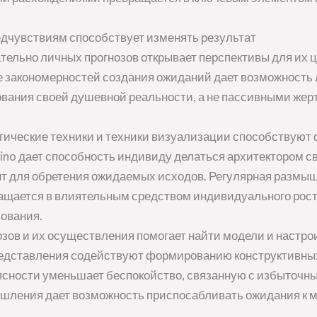
едчувствиям способствует изменять результат
тельно личных прогнозов открывает перспективы для их
 закономерностей создания ожиданий дает возможность
ания своей душевной реальности, а не пассивными жер
огические техники и техники визуализации способствую
sino дает способность индивиду делаться архитектором 
 для обретения ожидаемых исходов. Регулярная размы
ращается в влиятельным средством индивидуального рост
ования.
озов и их осуществления помогает найти модели и настр
едставления содействуют формированию конструктивных
сности уменьшает беспокойство, связанную с избыточн
ышления дает возможность приспосабливать ожидания к