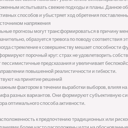
ложенным испытывать свежие подходы и планы. Данное о
ивных способов и убыстряет ход обретения поставленны
источником напряжения
ные прогнозы могут трансформироваться в причину мента
ачительно, образуется тревога по поводу соответствия эт
 когда стремление к совершенству мешает способности ф
ормируют порочный круг: страх не удовлетворить собст
т пессимистичные предсказания и увеличивает беспокойс
направлении повышенной реалистичности и гибкости.
ствуют на принятие решений
ажным фактором в течении выработки выборов, влияя на 
умфа разных вариантов. Они формируют субъективную с
ора оптимального способа активности.
сположенность к предпочтению традиционных или риско
аниями более часто расположены идти на обоснованные 