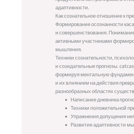
адаптивности.
Как сознательное отношение к пр
Формирование осознанности каса
и совершенствования. Понимание
активными участниками формиров
мышления.
Техники сознательности, психол
и созидательные прогнозы. catca
формируя ментальную фундамент
и их влиянием на действия прев
разнообразных областях существ
Написание дневника прогн
Техники положительной пр
Упражнения допущения нея
Развитие адаптивности м