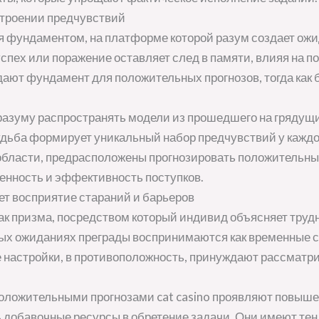
строении предчувствий
 фундаментом, на платформе которой разум создает ожи
пех или поражение оставляет след в памяти, влияя на п
ают фундамент для положительных прогнозов, тогда как 
.
азуму распространять модели из прошедшего на грядущие
судьба формирует уникальный набор предчувствий у кажд
 области, предрасположены прогнозировать положительны
ренность и эффективность поступков.
т восприятие стараний и барьеров
к призма, посредством который индивид объясняет трудн
ых ожиданиях преграды воспринимаются как временные 
 настройки, в противоположность, принуждают рассматри
положительными прогнозами cat casino проявляют повыше
ь добавочные ресурсы в обретение задачи. Они имеют т