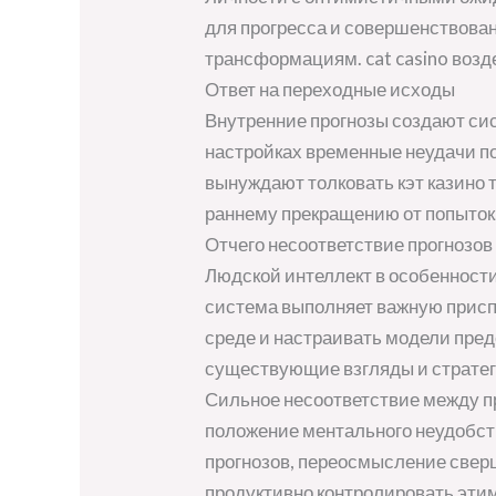
для прогресса и совершенствова
трансформациям. cat casino возд
Ответ на переходные исходы
Внутренние прогнозы создают си
настройках временные неудачи п
вынуждают толковать кэт казино 
раннему прекращению от попыток
Отчего несоответствие прогнозов
Людской интеллект в особенност
система выполняет важную прис
среде и настраивать модели пред
существующие взгляды и стратег
Сильное несоответствие между п
положение ментального неудобст
прогнозов, переосмысление све
продуктивно контролировать эти