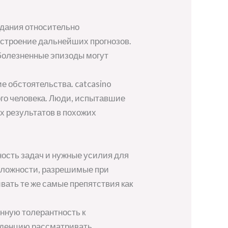
дания относительно
остроение дальнейших прогнозов.
болезненные эпизоды могут
 обстоятельства. catcasino
ого человека. Люди, испытавшие
х результатов в похожих
ость задач и нужные усилия для
сложности, разрешимые при
вать те же самые препятствия как
нную толерантность к
енденцию рассматривать