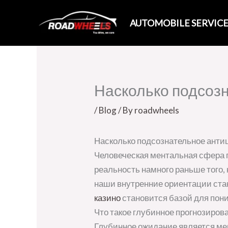
Skip
to
AUTOMOBILE SERVICE
content
Насколько подсозн
/
Blog
/ By
roadwheels
Насколько подсознательное анти
Человеческая ментальная сфера 
реальность намного раньше того,
наши внутренние ориентации ста
казино
становится базой для пон
Что такое глубинное прогнозирова
Глубинное ожидание является ме