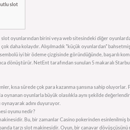
utlu slot
ot oyunlarından birini veya web sitesindeki diğer oyunlardan b
a çok daha kolaydır. Alışılmadık "küçük oyunlardan" bahsetmi
ld sembolü iyi bir ödeme çizgisinde göründüğünde, başarılı ko
anca dönüştürür.
NetEnt tarafından sunulan 5 makaralı Starbur
enler, kısa sürede çok para kazanma şansına sahip oluyorlar.
la oynanan oyunlarla büyük olasılıkla aynı şekilde değerlendiri
rı oynayarak adını duyuruyor.
esi oyunu nedir?
makinesidir. Bu, bir zamanlar Casino pokerinden esinlenilmiş b
 panda tarzı slot makinesidir. Oyun, bir canavar dövüşçüsün