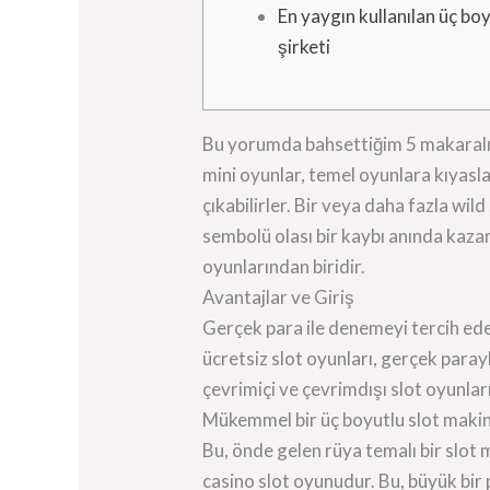
En yaygın kullanılan üç boy
şirketi
Bu yorumda bahsettiğim 5 makaralı sl
mini oyunlar, temel oyunlara kıyasl
çıkabilirler. Bir veya daha fazla wi
sembolü olası bir kaybı anında kaz
oyunlarından biridir.
Avantajlar ve Giriş
Gerçek para ile denemeyi tercih ed
ücretsiz slot oyunları, gerçek paray
çevrimiçi ve çevrimdışı slot oyunla
Mükemmel bir üç boyutlu slot makin
Bu, önde gelen rüya temalı bir slot 
casino slot oyunudur. Bu, büyük bir