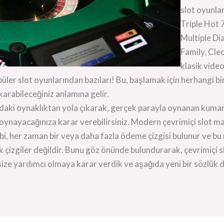
slot oyunlar
Triple Hot 
Multiple Di
Family, Cle
klasik video
püler slot oyunlarından bazıları! Bu, başlamak için herhangi b
karabileceğiniz anlamına gelir.
ki oynaklıktan yola çıkarak, gerçek parayla oynanan kumar 
a oynayacağınıza karar verebilirsiniz. Modern çevrimiçi slot 
bi, her zaman bir veya daha fazla ödeme çizgisi bulunur ve bu n
 çizgiler değildir. Bunu göz önünde bulundurarak, çevrimiçi 
size yardımcı olmaya karar verdik ve aşağıda yeni bir sözlük d