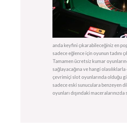
anda keyfini çıkarabileceğiniz en po
sadece eğlence için oyunun tadını çı
Tamamen ücretsiz kumar oyunlarında
sağlayacağına ve hangi olasılıklarl
çevrimiçi slot oyunlarında olduğu gi
sadece eski sunuculara benzeyen dik
oyunları dışındaki maceralarınızda 