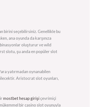
irini seçebilirsiniz. Genellikle bu
şken, ana oyunda da karşınıza
mbinasyonlar oluşturur ve wild
st slotu, şu anda en popüler slot
 Para yatırmadan oynanabilen
lecektir. Aristocrat slot oyunları,
ir
mostbet hesap girişi
çevrimiçi
ü mükemmel bir casino slot oyunuyla