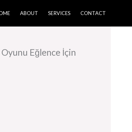
OME
ABOUT
SERVICES
CONTACT
 Oyunu Eğlence İçin