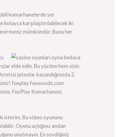
 mobil kumarhanelerde yer
n kolayca karşılaştırılabilecek iki
ze çevirmeniz mümkündür. Bunu her
ts
nçlar elde edin. Bu yüzden hem sizin
cretsiz jetonlar kazandığınızda 2
rsiniz! foxplay.foxwoods.com
siniz. FoxPlay Kumarhanesi,
ek isterim. Bu video oyununu
olabilir. Oyunu açtığınız andan
uğunu unutmayın. En sevdiğiniz