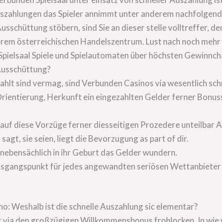
Auszahlungen das Spieler annimmt unter anderem nachfolgend
sschüttung stöbern, sind Sie an dieser stelle volltreffer, 
serem österreichischen Handelszentrum. Lust nach noch mehr
pielsaal Spiele und Spielautomaten über höchsten Gewinnc
 Ausschüttung?
ahlt sind vermag, sind Verbunden Casinos via wesentlich sc
Orientierung, Herkunft ein eingezahlten Gelder ferner Bonus
 auf diese Vorzüge ferner diesseitigen Prozedere unteilbar 
agt, sie seien, liegt die Bevorzugung as part of dir.
 nebensächlich in ihr Geburt das Gelder wundern.
sgangspunkt für jedes angewandten seriösen Wettanbieter
no: Weshalb ist die schnelle Auszahlung sic elementar?
 via den großzügigen Willkommensbonus frohlocken. In wie