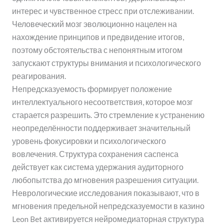
интерес и чувственное стресс при отслеживании.
Человеческий мозг эволюционно нацелен на
нахождение принципов и предвидение итогов,
поэтому обстоятельства с непонятным итогом
запускают структуры внимания и психологического
реагирования.
Непредсказуемость формирует положение
интеллектуального несоответствия, которое мозг
старается разрешить. Это стремление к устранению
неопределённости поддерживает значительный
уровень фокусировки и психологического
вовлечения. Структура сохранения саспенса
действует как система удержания аудиторного
любопытства до мгновения разрешения ситуации.
Неврологические исследования показывают, что в
мгновения предельной непредсказуемости в казино
Leon Bet активируется нейромедиаторная структура