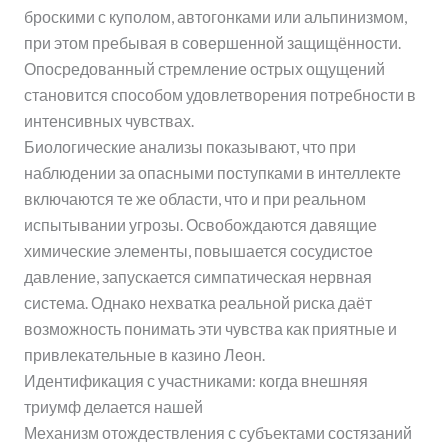
броскими с куполом, автогонками или альпинизмом,
при этом пребывая в совершенной защищённости.
Опосредованный стремление острых ощущений
становится способом удовлетворения потребности в
интенсивных чувствах.
Биологические анализы показывают, что при
наблюдении за опасными поступками в интеллекте
включаются те же области, что и при реальном
испытывании угрозы. Освобождаются давящие
химические элементы, повышается сосудистое
давление, запускается симпатическая нервная
система. Однако нехватка реальной риска даёт
возможность понимать эти чувства как приятные и
привлекательные в казино Леон.
Идентификация с участниками: когда внешняя
триумф делается нашей
Механизм отождествления с субъектами состязаний