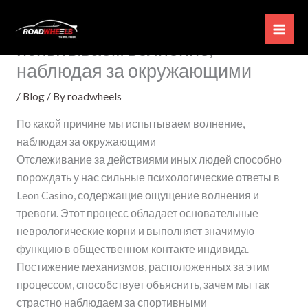
Skip
По какой причине мы
to
испытываем волнение,
content
наблюдая за окружающими
/
Blog
/ By
roadwheels
По какой причине мы испытываем волнение,
наблюдая за окружающими
Отслеживание за действиями иных людей способно
порождать у нас сильные психологические ответы в
Leon Casino, содержащие ощущение волнения и
тревоги. Этот процесс обладает основательные
неврологические корни и выполняет значимую
функцию в общественном контакте индивида.
Постижение механизмов, расположенных за этим
процессом, способствует объяснить, зачем мы так
страстно наблюдаем за спортивными