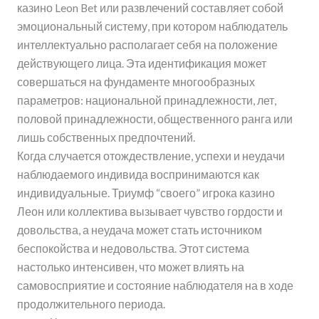
казино Leon Bet или развлечений составляет собой
эмоциональный систему, при котором наблюдатель
интеллектуально располагает себя на положение
действующего лица. Эта идентификация может
совершаться на фундаменте многообразных
параметров: национальной принадлежности, лет,
половой принадлежности, общественного ранга или
лишь собственных предпочтений.
Когда случается отождествление, успехи и неудачи
наблюдаемого индивида воспринимаются как
индивидуальные. Триумф “своего” игрока казино
Леон или коллектива вызывает чувство гордости и
довольства, а неудача может стать источником
беспокойства и недовольства. Этот система
настолько интенсивен, что может влиять на
самовосприятие и состояние наблюдателя на в ходе
продолжительного периода.