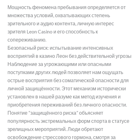
Мощность феномена пребывания определяется от
множества условий, охватывающих степень
зрительного и аудио контента, личную интерес
зрителя Leon Casino и его способность к
сопереживанию.
Безопасный риск: испытывание интенсивных
восприятий в казино Леон без действительной угрозы
Наблюдение за угрожающими или опасными
поступками других людей позволяет нам ощущать
острые восприятия без соматической опасности для
личной защищённости. Этот механизм исторически
установлен в нашей разуме как метод изучения и
приобретения переживаний без личного опасности.
Понятие “защищённого риска” объясняет
популярность экстремальных форм спорта в статусе
зрелищных мероприятий. Люди обретают
освобождение стрессового гормона, смотря за