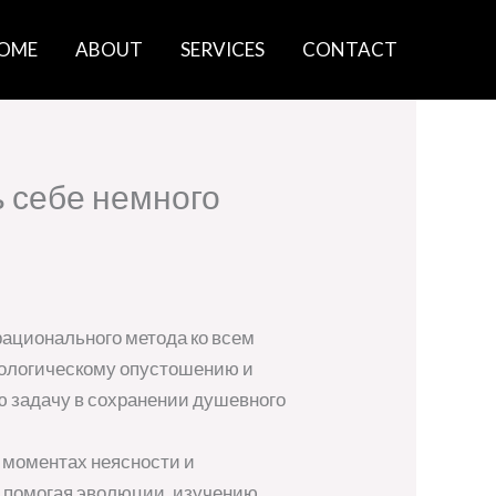
OME
ABOUT
SERVICES
CONTACT
 себе немного
рационального метода ко всем
хологическому опустошению и
ю задачу в сохранении душевного
 моментах неясности и
и, помогая эволюции, изучению