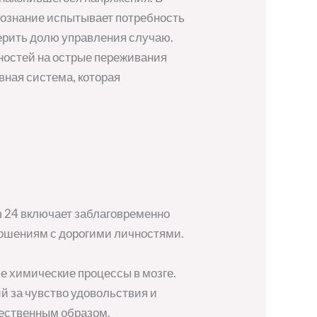
 сознание испытывает потребность
верить долю управления случаю.
ностей на острые переживания
ная система, которая
 24 включает заблаговременно
ношениям с дорогими личностями.
е химические процессы в мозге.
 за чувство удовольствия и
тественным образом.