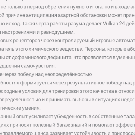
е только в период обретения нужного итога, но и в ходе 
кой причине антиципация азартной обстановки может при
о исход. Такая черта работы разума делает Vulkan 24 д
и настроениями и равнодушием.
вых рецепторов через контролируемый игровые автомат
атель этого химического вещества. Персоны, которые аб
мы от дофаминового дефицита, что проявляется в уменьш
худшении самочувствия.
е через победу над неопределённостью
обностях формируется через результативное победу над 
ходные условия для тренировки этого качества в относи
еопределённостью и принимать выборы в ситуациях недо
гические умения.
анный опыт усиливает убеждённость в собственные тала
иях приносят полезный багаж знаний и помогают эффект
ж управляемого шанса развивает устойчивость и приспосо