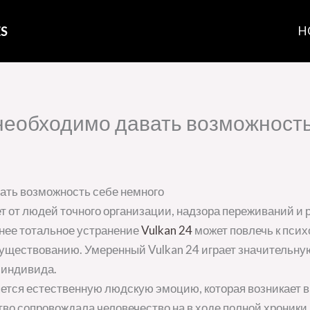
S
H
необходимо давать возможность
вать возможность себе немного
 от людей точного организации, надзора переживаний и 
енее тотальное устранение
Vulkan 24
может повлечь к пси
уществованию. Умеренный Vulkan 24 играет значительну
 индивида.
ется естественную людскую эмоцию, которая возникает в
ство сопровождала человечество на в ходе полной хроник