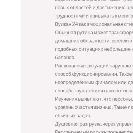
новых областей и достижению цел
трудностями и привыкать к меня
Вулкан 24 как эмоциональная ст
Обычная рутина может трансформ
домашние обязанности, коллекти
подобных ситуациях небольшие к
баланса.
Рискованные ситуации нарушают 
способ функционирования. Такое 
неопределённым финалом или даж
способствуют оживить монотон
Изучения выявляют, что персоны
уровень счастья жизнью. Такие 
обычных задач.
Душевная разгрузка через управ
Регулируемый риск выполняет ф