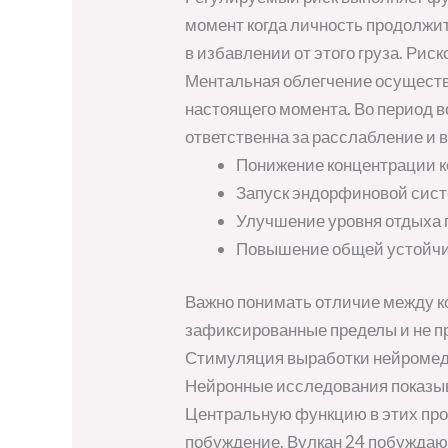
момент когда личность продолжит
в избавлении от этого груза. Ри
Ментальная облегчение осуществ
настоящего момента. Во период 
ответственна за расслабление и 
Понижение концентрации к
Запуск эндорфиновой сис
Улучшение уровня отдыха 
Повышение общей устойчив
Важно понимать отличие между к
зафиксированные пределы и не п
Стимуляция выработки нейромед
Нейронные исследования показыв
Центральную функцию в этих про
побуждение. Вулкан 24 побуждаю