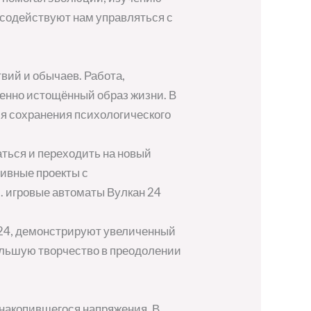
 содействуют нам управляться с
вий и обычаев. Работа,
енно истощённый образ жизни. В
я сохранения психологического
ться и переходить на новый
тивные проекты с
 игровые автоматы Вулкан 24
 24, демонстрируют увеличенный
ольшую творчество в преодолении
акопившегося напряжения. В