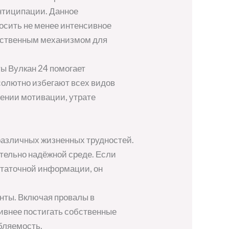
антиципации. Данное
носить не менее интенсивное
ейственным механизмом для
ы Вулкан 24 помогает
солютно избегают всех видов
ении мотивации, утрате
различных жизненных трудностей.
тельно надёжной среде. Если
статочной информации, он
нты. Включая провалы в
ивнее постигать собственные
бляемость.