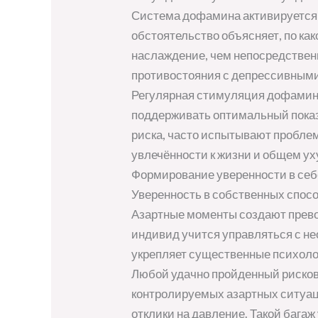
Система дофамина активируется н
обстоятельство объясняет, по ка
наслаждение, чем непосредственн
противостояния с депрессивным
Регулярная стимуляция дофамино
поддерживать оптимальный показ
риска, часто испытывают пробле
увлечённости к жизни и общем у
Формирование уверенности в себ
Уверенность в собственных спос
Азартные моменты создают превос
индивид учится управляться с н
укрепляет существенные психоло
Любой удачно пройденный рисков
контролируемых азартных ситуац
отклики на давление. Такой бага