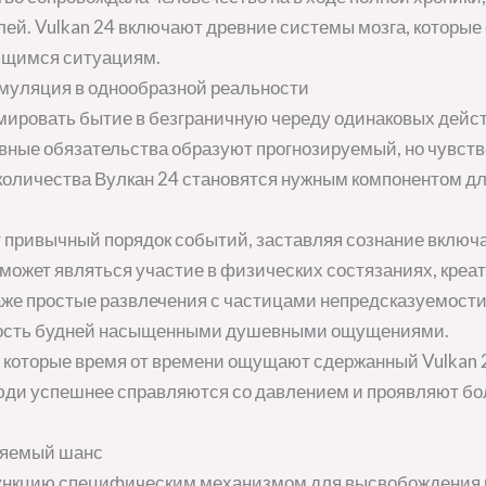
ей. Vulkan 24 включают древние системы мозга, которые
ющимся ситуациям.
имуляция в однообразной реальности
ировать бытие в безграничную череду одинаковых дейст
вные обязательства образуют прогнозируемый, но чувств
оличества Вулкан 24 становятся нужным компонентом дл
привычный порядок событий, заставляя сознание включа
может являться участие в физических состязаниях, креа
е простые развлечения с частицами непредсказуемости.
ность будней насыщенными душевными ощущениями.
, которые время от времени ощущают сдержанный Vulkan
люди успешнее справляются со давлением и проявляют б
ляемый шанс
ункцию специфическим механизмом для высвобождения н