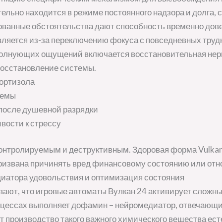
ельно находится в режиме постоянного надзора и долга,
скованные обстоятельства дают способность временно до
ляется из-за переключению фокуса с повседневных труд
волнующих ощущений включается восстановительная нерв
восстановление системы.
ортизола
темы
после душевной разрядки
ости к стрессу
онтролируемым и деструктивным. Здоровая форма Vulkan
ризвана причинять вред финансовому состоянию или от
иатора удовольствия и оптимизация состояния
ают, что игровые автоматы Вулкан 24 активирует сложны
цессах выполняет дофамин – нейромедиатор, отвечающий
т производство такого важного химического вещества ес