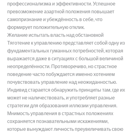
профессионализма и эффективности. Успешное
превозможение азартной положения повышает
самопризнание и убеждённость в себе, что
формирует положительную отклик.
Желание испытать власть над обстановкой
Тяготение к управлению представляет собой одну из
фундаментальных гуманных потребностей, которая
выражается даже в ситуациях с большой величиной
неопределённости. Противоречиво, но страстное
поведение часто побуждается именно хотением
почувствовать управление над неожиданностью.
Индивид старается обнаружить принципы там, где их
может не наличествовать, и употребляет разные
стратегии для образования иллюзии управления.
Мнимость управления в страстных положениях
сохраняется познавательными искажениями,
которые вынуждают личность преувеличивать свою