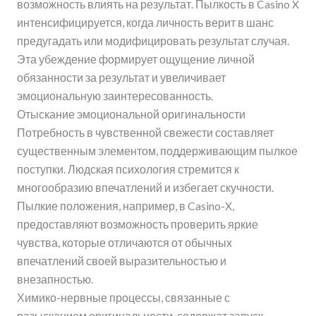
возможность влиять на результат. Пылкость в Casino X
интенсифицируется, когда личность верит в шанс
предугадать или модифицировать результат случая.
Эта убеждение формирует ощущение личной
обязанности за результат и увеличивает
эмоциональную заинтересованность.
Отыскание эмоциональной оригинальности
Потребность в чувственной свежести составляет
существенным элементом, поддерживающим пылкое
поступки. Людская психология стремится к
многообразию впечатлений и избегает скучности.
Пылкие положения, например, в Casino-X,
предоставляют возможность проверить яркие
чувства, которые отличаются от обычных
впечатлений своей выразительностью и
внезапностью.
Химико-нервные процессы, связанные с