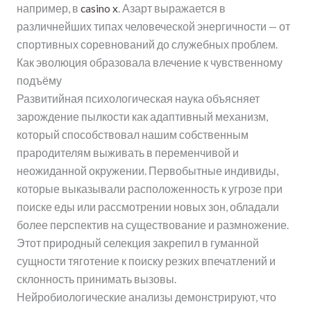
например, в
casino x
. Азарт выражается в
различнейших типах человеческой энергичности — от
спортивных соревнований до служебных проблем.
Как эволюция образовала влечение к чувственному
подъёму
Развитийная психологическая наука объясняет
зарождение пылкости как адаптивный механизм,
который способствовал нашим собственным
прародителям выживать в переменчивой и
неожиданной окружении. Первобытные индивиды,
которые выказывали расположенность к угрозе при
поиске еды или рассмотрении новых зон, обладали
более перспектив на существование и размножение.
Этот природный селекция закрепил в гуманной
сущности тяготение к поиску резких впечатлений и
склонность принимать вызовы.
Нейробиологические анализы демонстрируют, что