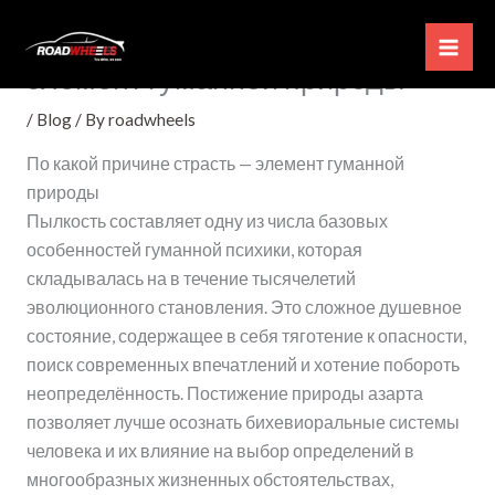
Skip
По какой причине страсть —
to
элемент гуманной природы
content
/
Blog
/ By
roadwheels
По какой причине страсть — элемент гуманной
природы
Пылкость составляет одну из числа базовых
особенностей гуманной психики, которая
складывалась на в течение тысячелетий
эволюционного становления. Это сложное душевное
состояние, содержащее в себя тяготение к опасности,
поиск современных впечатлений и хотение побороть
неопределённость. Постижение природы азарта
позволяет лучше осознать бихевиоральные системы
человека и их влияние на выбор определений в
многообразных жизненных обстоятельствах,