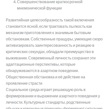
Совершенствование краткосрочной
мнемонической функции
Развитийная целесообразность такой включения
становится ясной, если трактовать пылкость как
механизм приготовления к значимым бытовым
обстановкам. Собственные пращуры, умеющие скоро
активизировать заинтересованность и реакцию в
критических секундах, обладали преимущество в
выживании. Современный личность сохранил эти
адаптационные перспективы, которые
обнаруживаются в азартном поведении.
Общественная обстановка и её действие на
проявление страсти
Социальное среда играет решающую роль в
формировании и выражении азартного поведения у
личности. Культурные стандарты, родственные
обычаи и командные принципы формируют ситуацию,