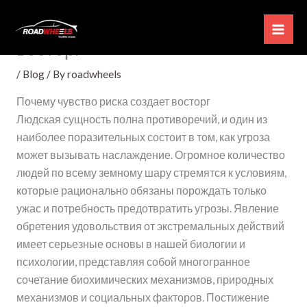
Skip
Почему чувство риска создает
to
восторг
content
/
Blog
/ By
roadwheels
Почему чувство риска создает восторг
Людская сущность полна противоречий, и один из
наиболее поразительных состоит в том, как угроза
может вызывать наслаждение. Огромное количество
людей по всему земному шару стремятся к условиям,
которые рационально обязаны порождать только
ужас и потребность предотвратить угрозы. Явление
обретения удовольствия от экстремальных действий
имеет серьезные основы в нашей биологии и
психологии, представляя собой многогранное
сочетание биохимических механизмов, природных
механизмов и социальных факторов. Постижение