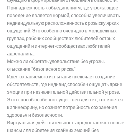
функцию в формировании отношения к опасности.
Принадлежность к объединениям, где угрожающее
поведение является нормой, способна увеличивать
индивидуальную расположенность к розыску ярких
ощущений. Это особенно очевидно в молодежных
группах, рабочих сообществах любителей острых
ощущений и интернет-сообществах любителей
адреналина.
Можно ли обретать удовольствие без угрозы:
отыскание “безопасного риска”
Идея охраняемого испытания включает создание
обстоятельств, где индивид способен ощущать яркие
эмоции при незначительной действительной угрозе.
Этот способ особенно существен для тех, кто тянется
к эпинефрину, но сознает потребность сохранения
здоровья и безопасности.
Виртуальная действительность предоставляет новые
шансы для обретения крайних эмоций без