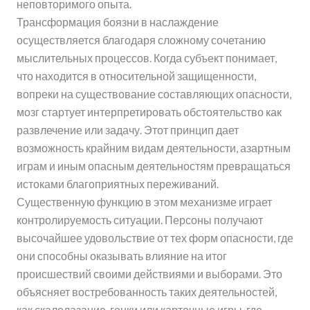
неповторимого опыта.
Трансформация боязни в наслаждение
осуществляется благодаря сложному сочетанию
мыслительных процессов. Когда субъект понимает,
что находится в относительной защищенности,
вопреки на существование составляющих опасности,
мозг стартует интерпретировать обстоятельство как
развлечение или задачу. Этот принцип дает
возможность крайним видам деятельности, азартным
играм и иным опасным деятельностям превращаться
истоками благоприятных переживаний.
Существенную функцию в этом механизме играет
контролируемость ситуации. Персоны получают
высочайшее удовольствие от тех форм опасности, где
они способны оказывать влияние на итог
происшествий своими действиями и выборами. Это
объясняет востребованность таких деятельностей,
как скалолазание, гонки или карточные игры, где