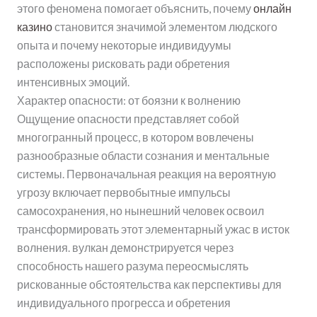
этого феномена помогает объяснить, почему
онлайн
казино
становится значимой элементом людского
опыта и почему некоторые индивидуумы
расположены рисковать ради обретения
интенсивных эмоций.
Характер опасности: от боязни к волнению
Ощущение опасности представляет собой
многогранный процесс, в котором вовлечены
разнообразные области сознания и ментальные
системы. Первоначальная реакция на вероятную
угрозу включает первобытные импульсы
самосохранения, но нынешний человек освоил
трансформировать этот элементарный ужас в исток
волнения. вулкан демонстрируется через
способность нашего разума переосмыслять
рискованные обстоятельства как перспективы для
индивидуального прогресса и обретения