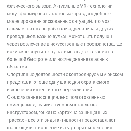
физического вызова. Актуальные VR-технологии
могут формировать настолько правдоподобные
моделирования рискованных ситуаций, что мозг
отвечает на них выработкой адреналина и других
проводников. казино вулкан может быть получен
через вовлечение в искусственные пространства, где
возможно ощутить спуск с высоты, состязания на
большой быстроте или исследование опасных
областей.
Спортивные деятельности с контролируемым риском
представляют еще одну шанс для охраняемого
извлечения интенсивных переживаний.
Скалолазание в специально подготовленных
помещениях, скачки с куполом в тандеме с
инструктором, гонки на картах на защищенных
трассах – все эти виды активности предоставляют
шанс ощутить волнение и азарт при выполнении