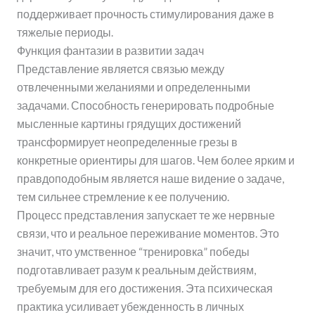
поддерживает прочность стимулирования даже в
тяжелые периоды.
Функция фантазии в развитии задач
Представление является связью между
отвлеченными желаниями и определенными
задачами. Способность генерировать подробные
мысленные картины грядущих достижений
трансформирует неопределенные грезы в
конкретные ориентиры для шагов. Чем более ярким и
правдоподобным является наше видение о задаче,
тем сильнее стремление к ее получению.
Процесс представления запускает те же нервные
связи, что и реальное переживание моментов. Это
значит, что умственное “тренировка” победы
подготавливает разум к реальным действиям,
требуемым для его достижения. Эта психическая
практика усиливает убежденность в личных