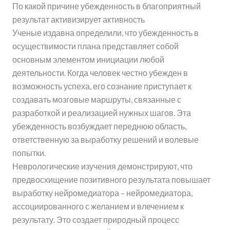
По какой причине убежденность в благоприятный
результат активизирует активность
Ученые издавна определили, что убежденность в
осуществимости плана представляет собой
основным элементом инициации любой
деятельности. Когда человек честно убежден в
возможность успеха, его сознание приступает к
создавать мозговые маршруты, связанные с
разработкой и реализацией нужных шагов. Эта
убежденность возбуждает переднюю область,
ответственную за выработку решений и волевые
попытки.
Неврологические изучения демонстрируют, что
предвосхищение позитивного результата повышает
выработку нейромедиатора – нейромедиатора,
ассоциированного с желанием и влечением к
результату. Это создает природный процесс