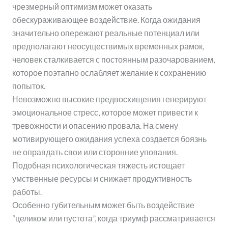
чрезмерный оптимизм может оказать
обескураживающее воздействие. Когда ожидания
значительно опережают реальные потенциал или
предполагают неосуществимых временных рамок,
человек сталкивается с постоянным разочарованием,
которое поэтапно ослабляет желание к сохранению
попыток.
Невозможно высокие предвосхищения генерируют
эмоциональное стресс, которое может привести к
тревожности и опасению провала. На смену
мотивирующего ожидания успеха создается боязнь
не оправдать свои или сторонние упования.
Подобная психологическая тяжесть истощает
умственные ресурсы и снижает продуктивность
работы.
Особенно губительным может быть воздействие
“целиком или пустота”, когда триумф рассматривается