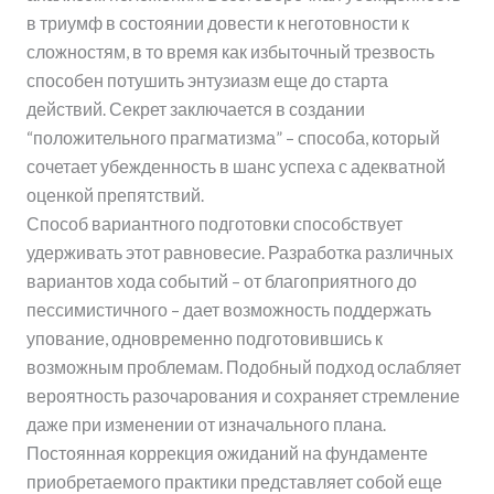
в триумф в состоянии довести к неготовности к
сложностям, в то время как избыточный трезвость
способен потушить энтузиазм еще до старта
действий. Секрет заключается в создании
“положительного прагматизма” – способа, который
сочетает убежденность в шанс успеха с адекватной
оценкой препятствий.
Способ вариантного подготовки способствует
удерживать этот равновесие. Разработка различных
вариантов хода событий – от благоприятного до
пессимистичного – дает возможность поддержать
упование, одновременно подготовившись к
возможным проблемам. Подобный подход ослабляет
вероятность разочарования и сохраняет стремление
даже при изменении от изначального плана.
Постоянная коррекция ожиданий на фундаменте
приобретаемого практики представляет собой еще