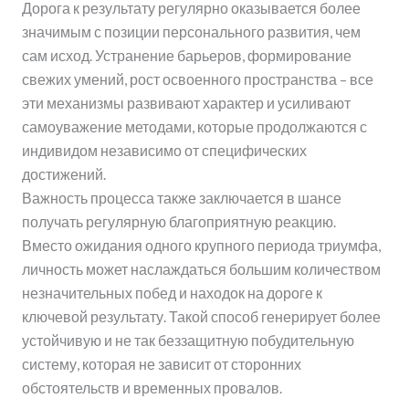
Дорога к результату регулярно оказывается более
значимым с позиции персонального развития, чем
сам исход. Устранение барьеров, формирование
свежих умений, рост освоенного пространства – все
эти механизмы развивают характер и усиливают
самоуважение методами, которые продолжаются с
индивидом независимо от специфических
достижений.
Важность процесса также заключается в шансе
получать регулярную благоприятную реакцию.
Вместо ожидания одного крупного периода триумфа,
личность может наслаждаться большим количеством
незначительных побед и находок на дороге к
ключевой результату. Такой способ генерирует более
устойчивую и не так беззащитную побудительную
систему, которая не зависит от сторонних
обстоятельств и временных провалов.