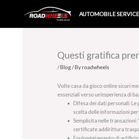
Skip
to
AUTOMOBILE SERVICE
content
Questi gratifica pre
/
Blog
/ By
roadwheels
Volte casa da gioco online sicuri 
essenziali verso un’esperienza di b
Difesa dei dati personali: L
scelta delle informazioni per
Semplicita nelle transazioni
certificate addirittura trasp
Equipaggiamento di artifici