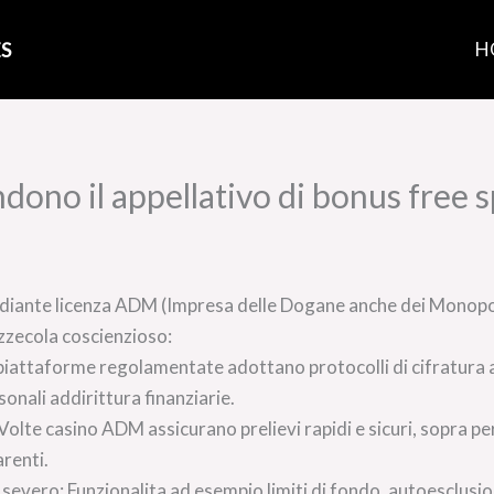
S
H
ndono il appellativo di bonus free 
mediante licenza ADM (Impresa delle Dogane anche dei Monopol
azzecola coscienzioso:
e piattaforme regolamentate adottano protocolli di cifratura a
sonali addirittura finanziarie.
: Volte casino ADM assicurano prelievi rapidi e sicuri, sopra 
arenti.
o severo: Funzionalita ad esempio limiti di fondo, autoesclu