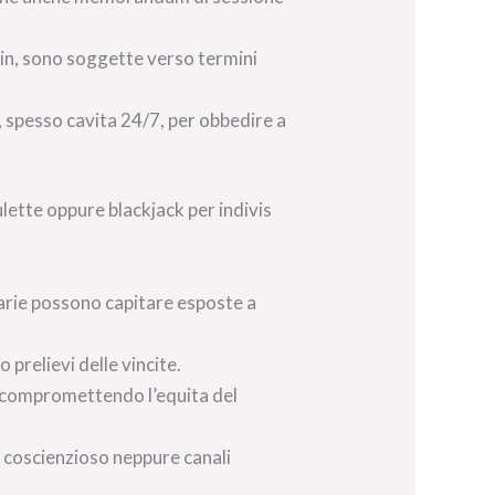
in, sono soggette verso termini
, spesso cavita 24/7, per obbedire a
ulette oppure blackjack per indivis
iarie possono capitare esposte a
prelievi delle vincite.
e, compromettendo l’equita del
 coscienzioso neppure canali