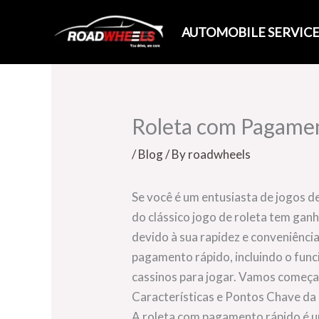
Skip
to
AUTOMOBILE SERVICE
content
Roleta com Pagamen
/
Blog
/ By
roadwheels
Se você é um entusiasta de jogos de
do clássico jogo de roleta tem gan
devido à sua rapidez e conveniênci
pagamento rápido, incluindo o fun
cassinos para jogar. Vamos começa
Características e Pontos Chave d
A roleta com pagamento rápido é um