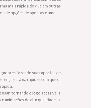
orma mais rápida do que em outras
ama de opções de apostas e uma
jogadores fazendo suas apostas em
ferença está na rapidez com que os
rápida.
 usar, tornando o jogo acessível a
 e animações de alta qualidade, o