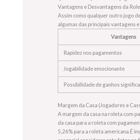
Vantagens e Desvantagens da Rol
Assim como qualquer outro jogo de
algumas das principais vantagens 
Vantagens
Rapidez nos pagamentos
Jogabilidade emocionante
Possibilidade de ganhos signific
Margem da Casa (Jogadores e Cas
A margem da casa na roleta com pa
da casa para a roleta com pagament
5,26% para a roleta americana.É im