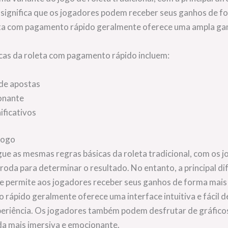
significa que os jogadores podem receber seus ganhos de f
leta com pagamento rápido geralmente oferece uma ampla g
icas da roleta com pagamento rápido incluem:
de apostas
ionante
ificativos
Jogo
ue as mesmas regras básicas da roleta tradicional, com os 
roda para determinar o resultado. No entanto, a principal di
 permite aos jogadores receber seus ganhos de forma mais 
rápido geralmente oferece uma interface intuitiva e fácil de
periência. Os jogadores também podem desfrutar de gráficos
nda mais imersiva e emocionante.