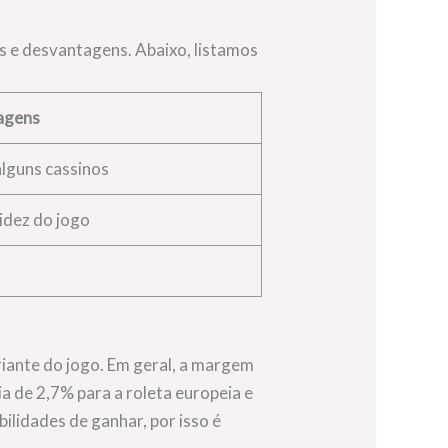
s e desvantagens. Abaixo, listamos
agens
alguns cassinos
idez do jogo
iante do jogo. Em geral, a margem
a de 2,7% para a roleta europeia e
lidades de ganhar, por isso é