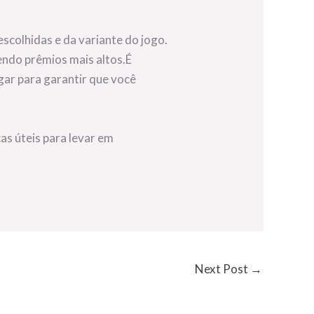
colhidas e da variante do jogo.
endo prêmios mais altos.É
gar para garantir que você
as úteis para levar em
Next Post
→