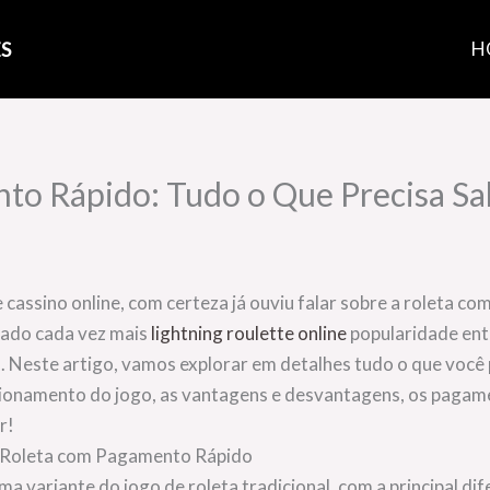
S
H
to Rápido: Tudo o Que Precisa Sa
 cassino online, com certeza já ouviu falar sobre a roleta c
hado cada vez mais
lightning roulette online
popularidade ent
a. Neste artigo, vamos
explorar em detalhes tudo o que você 
cionamento do jogo, as vantagens e desvantagens, os pagame
r!
a Roleta com Pagamento Rápido
a variante do jogo de roleta tradicional, com a principal di