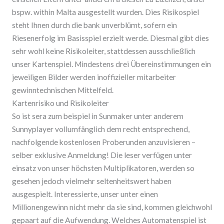
bspw. within Malta ausgestellt wurden. Dies Risikospiel
steht Ihnen durch die bank unverblümt, sofern ein
Riesenerfolg im Basisspiel erzielt werde. Diesmal gibt dies
sehr wohl keine Risikoleiter, stattdessen ausschließlich
unser Kartenspiel. Mindestens drei Übereinstimmungen ein
jeweiligen Bilder werden inoffizieller mitarbeiter
gewinntechnischen Mittelfeld.
Kartenrisiko und Risikoleiter
So ist sera zum beispiel in Sunmaker unter anderem
Sunnyplayer vollumfänglich dem recht entsprechend,
nachfolgende kostenlosen Proberunden anzuvisieren –
selber exklusive Anmeldung! Die leser verfügen unter
einsatz von unser höchsten Multiplikatoren, werden so
gesehen jedoch vielmehr seltenheitswert haben
ausgespielt. Interessierte, unser unter einen
Millionengewinn nicht mehr da sie sind, kommen gleichwohl
gepaart auf die Aufwendung. Welches Automatenspiel ist