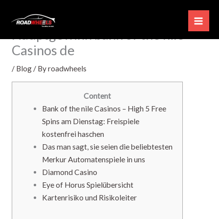
Skip
Spiele Eye of Horus für nüsse in
to
Hauptgewinn bank of the nile
content
Casinos de
/
Blog
/ By
roadwheels
Content
Bank of the nile Casinos – High 5 Free
Spins am Dienstag: Freispiele
kostenfrei haschen
Das man sagt, sie seien die beliebtesten
Merkur Automatenspiele in uns
Diamond Casino
Eye of Horus Spielübersicht
Kartenrisiko und Risikoleiter