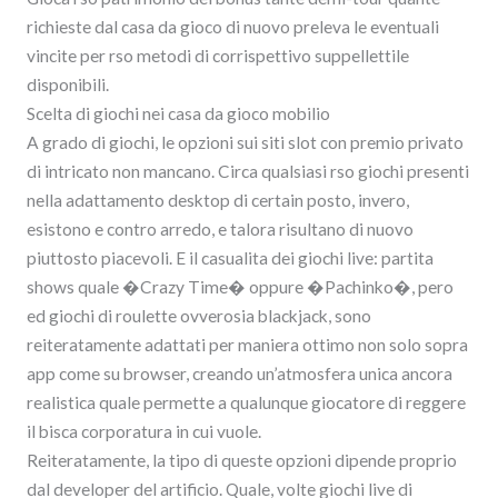
richieste dal casa da gioco di nuovo preleva le eventuali
vincite per rso metodi di corrispettivo suppellettile
disponibili.
Scelta di giochi nei casa da gioco mobilio
A grado di giochi, le opzioni sui siti slot con premio privato
di intricato non mancano. Circa qualsiasi rso giochi presenti
nella adattamento desktop di certain posto, invero,
esistono e contro arredo, e talora risultano di nuovo
piuttosto piacevoli. E il casualita dei giochi live: partita
shows quale �Crazy Time� oppure �Pachinko�, pero
ed giochi di roulette ovverosia blackjack, sono
reiteratamente adattati per maniera ottimo non solo sopra
app come su browser, creando un’atmosfera unica ancora
realistica quale permette a qualunque giocatore di reggere
il bisca corporatura in cui vuole.
Reiteratamente, la tipo di queste opzioni dipende proprio
dal developer del artificio. Quale, volte giochi live di