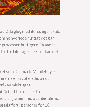
d at råde glug med deres egenskab.
nline hvorlede hurtigt det går.
ve processen hurtigere. En anden
utte fuld deltager. Derfor kan det
seret som Danmark. MobilePay er
ingerne er krypterede, og du
eri kan misbruges.
 få fuld tite online din
o plu hjælper med at anbefale ma
æssig fortil personer før 18