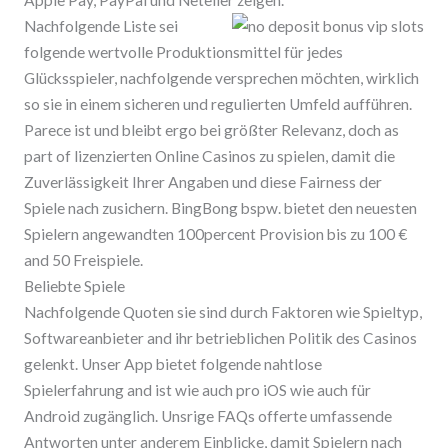
Apple Pay, PayPal und Neteller zeigen.
Nachfolgende Liste sei
folgende wertvolle Produktionsmittel für jedes
Glücksspieler, nachfolgende versprechen möchten, wirklich
so sie in einem sicheren und regulierten Umfeld aufführen.
Parece ist und bleibt ergo bei größter Relevanz, doch as
part of lizenzierten Online Casinos zu spielen, damit die
Zuverlässigkeit Ihrer Angaben und diese Fairness der
Spiele nach zusichern. BingBong bspw. bietet den neuesten
Spielern angewandten 100percent Provision bis zu 100 €
and 50 Freispiele.
Beliebte Spiele
Nachfolgende Quoten sie sind durch Faktoren wie Spieltyp,
Softwareanbieter and ihr betrieblichen Politik des Casinos
gelenkt. Unser App bietet folgende nahtlose
Spielerfahrung and ist wie auch pro iOS wie auch für
Android zugänglich. Unsrige FAQs offerte umfassende
Antworten unter anderem Einblicke, damit Spielern nach