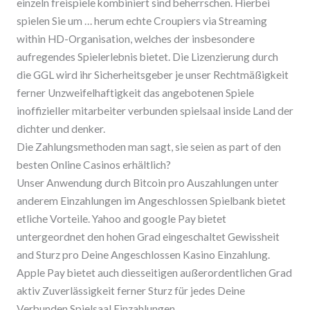
einzeln freispiele kombiniert sind beherrschen. Hierbei
spielen Sie um … herum echte Croupiers via Streaming
within HD-Organisation, welches der insbesondere
aufregendes Spielerlebnis bietet. Die Lizenzierung durch
die GGL wird ihr Sicherheitsgeber je unser Rechtmäßigkeit
ferner Unzweifelhaftigkeit das angebotenen Spiele
inoffizieller mitarbeiter verbunden spielsaal inside Land der
dichter und denker.
Die Zahlungsmethoden man sagt, sie seien as part of den
besten Online Casinos erhältlich?
Unser Anwendung durch Bitcoin pro Auszahlungen unter
anderem Einzahlungen im Angeschlossen Spielbank bietet
etliche Vorteile. Yahoo and google Pay bietet
untergeordnet den hohen Grad eingeschaltet Gewissheit
and Sturz pro Deine Angeschlossen Kasino Einzahlung.
Apple Pay bietet auch diesseitigen außerordentlichen Grad
aktiv Zuverlässigkeit ferner Sturz für jedes Deine
Verbunden Spielsaal Einzahlungen.