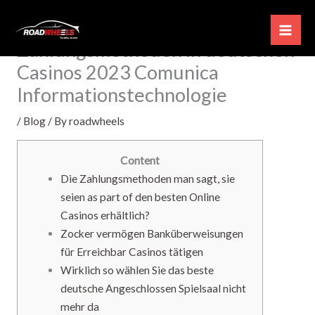
Skip
Verzeichnis ihr Top-
to
Zahlungsmethoden in deutschen
content
Casinos 2023 Comunica
Informationstechnologie
/
Blog
/ By
roadwheels
Content
Die Zahlungsmethoden man sagt, sie
seien as part of den besten Online
Casinos erhältlich?
Zocker vermögen Banküberweisungen
für Erreichbar Casinos tätigen
Wirklich so wählen Sie das beste
deutsche Angeschlossen Spielsaal nicht
mehr da