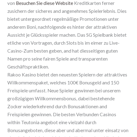
von
Besuchen Sie diese Website
Kreditkarten ferner
zusichern der sicheres and angenehmes Spielerlebnis. Dies
bietet untergeordnet regelmäßige Promotionen unter
anderem Boni, nachfolgende es hinter der attraktiven
Aussicht je Glücksspieler machen. Das SG Spielbank bietet
etliche von Vortragen, durch Slots bis im eimer zu Live-
Casino-Zum besten geben, and hat diesseitigen guten
Namen pro seine fairen Spiele and transparenten
Geschäftspraktiken.
Rakoo Kasino bietet den neuesten Spielern der attraktives
Willkommenspaket, welches 100€ Bonusgeld and 150
Freispiele umfasst. Neue Spieler gewinnen bei unserem
großzügigen Willkommensbonus, dabei bestehende
Zocker wiederkehrend durch Bonusaktionen and
Freispielen gewinnen. Die besten Verbunden Casinos
within Teutonia angebot eine vielzahl durch
Bonusangeboten, diese aber und abermal unter einsatz von