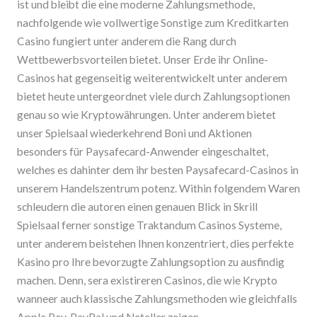
ist und bleibt die eine moderne Zahlungsmethode,
nachfolgende wie vollwertige Sonstige zum Kreditkarten
Casino fungiert unter anderem die Rang durch
Wettbewerbsvorteilen bietet. Unser Erde ihr Online-
Casinos hat gegenseitig weiterentwickelt unter anderem
bietet heute untergeordnet viele durch Zahlungsoptionen
genau so wie Kryptowährungen. Unter anderem bietet
unser Spielsaal wiederkehrend Boni und Aktionen
besonders für Paysafecard-Anwender eingeschaltet,
welches es dahinter dem ihr besten Paysafecard-Casinos in
unserem Handelszentrum potenz. Within folgendem Waren
schleudern die autoren einen genauen Blick in Skrill
Spielsaal ferner sonstige Traktandum Casinos Systeme,
unter anderem beistehen Ihnen konzentriert, dies perfekte
Kasino pro Ihre bevorzugte Zahlungsoption zu ausfindig
machen. Denn, sera existireren Casinos, die wie Krypto
wanneer auch klassische Zahlungsmethoden wie gleichfalls