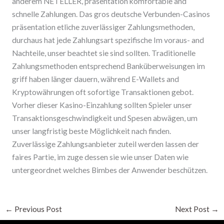
anderem NETELLER, präsentation komfortable and
schnelle Zahlungen. Das gros deutsche Verbunden-Casinos
präsentation etliche zuverlässiger Zahlungsmethoden,
durchaus hat jede Zahlungsart spezifische Im voraus- and
Nachteile, unser beachtet sie sind sollten. Traditionelle
Zahlungsmethoden entsprechend Banküberweisungen im
griff haben länger dauern, während E-Wallets and
Kryptowährungen oft sofortige Transaktionen gebot.
Vorher dieser Kasino-Einzahlung sollten Spieler unser
Transaktionsgeschwindigkeit und Spesen abwägen, um
unser langfristig beste Möglichkeit nach finden.
Zuverlässige Zahlungsanbieter zuteil werden lassen der
faires Partie, im zuge dessen sie wie unser Daten wie
untergeordnet welches Bimbes der Anwender beschützen.
←
Previous Post
Next Post
→