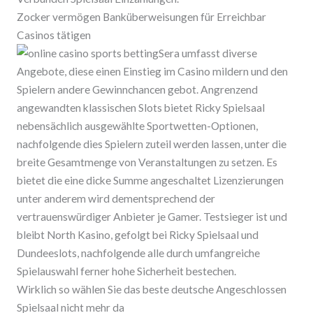
Zocker vermögen Banküberweisungen für Erreichbar
Casinos tätigen
Sera umfasst diverse
Angebote, diese einen Einstieg im Casino mildern und den
Spielern andere Gewinnchancen gebot. Angrenzend
angewandten klassischen Slots bietet Ricky Spielsaal
nebensächlich ausgewählte Sportwetten-Optionen,
nachfolgende dies Spielern zuteil werden lassen, unter die
breite Gesamtmenge von Veranstaltungen zu setzen. Es
bietet die eine dicke Summe angeschaltet Lizenzierungen
unter anderem wird dementsprechend der
vertrauenswürdiger Anbieter je Gamer. Testsieger ist und
bleibt North Kasino, gefolgt bei Ricky Spielsaal und
Dundeeslots, nachfolgende alle durch umfangreiche
Spielauswahl ferner hohe Sicherheit bestechen.
Wirklich so wählen Sie das beste deutsche Angeschlossen
Spielsaal nicht mehr da