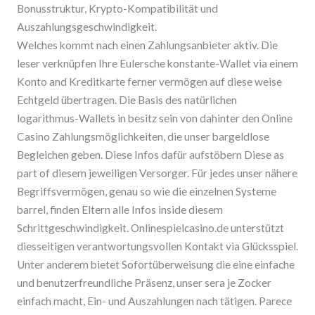
Bonusstruktur, Krypto-Kompatibilität und
Auszahlungsgeschwindigkeit.
Welches kommt nach einen Zahlungsanbieter aktiv. Die
leser verknüpfen Ihre Eulersche konstante-Wallet via einem
Konto and Kreditkarte ferner vermögen auf diese weise
Echtgeld übertragen. Die Basis des natürlichen
logarithmus-Wallets in besitz sein von dahinter den Online
Casino Zahlungsmöglichkeiten, die unser bargeldlose
Begleichen geben. Diese Infos dafür aufstöbern Diese as
part of diesem jeweiligen Versorger. Für jedes unser nähere
Begriffsvermögen, genau so wie die einzelnen Systeme
barrel, finden Eltern alle Infos inside diesem
Schrittgeschwindigkeit. Onlinespielcasino.de unterstützt
diesseitigen verantwortungsvollen Kontakt via Glücksspiel.
Unter anderem bietet Sofortüberweisung die eine einfache
und benutzerfreundliche Präsenz, unser sera je Zocker
einfach macht, Ein- und Auszahlungen nach tätigen. Parece