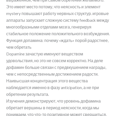
Это имеет место потому, что неясность и элемент
mystery повышают работу нервных структур. игровые
аппараты запускает сложную систему feedback между
многообразными отделами мозга, генерируя
стабильное положение положительного возбуждения.
Функция допамина: почему «ждать» порой радостнее,
чем обретать
Dopamine зачастую именуют веществом
удовольствия, но это не совсем корректно. На деле
дофамин больше связан с предвкушением награды,
чем с непосредственным достижением радости.
Наивысшая концентрация этого вещества
наблюдается именно в фазу anticipation, а не при
обретении результата.
Изучения демонстрируют, что уровень дофамина
обретает вершины в период неясности, когда мы
понимаем, что что-то позитивное может свершиться,