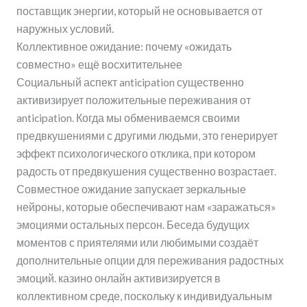
поставщик энергии, который не основывается от
наружных условий.
Коллективное ожидание: почему «ожидать
совместно» ещё восхитительнее
Социальный аспект anticipation существенно
активизирует положительные переживания от
anticipation. Когда мы обмениваемся своими
предвкушениями с другими людьми, это генерирует
эффект психологического отклика, при котором
радость от предвкушения существенно возрастает.
Совместное ожидание запускает зеркальные
нейроны, которые обеспечивают нам «заражаться»
эмоциями остальных персон. Беседа будущих
моментов с приятелями или любимыми создаёт
дополнительные опции для переживания радостных
эмоций. казино онлайн активизируется в
коллективном среде, поскольку к индивидуальным