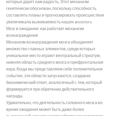
которые дарят нам радость. Этот механизм
генетически обоснован, поскольку способность
составлять планы и прогнозировать происшествия
увеличивала выживаемость наших ancestors.
Мозг в ожидании: как работает механизм
вознаграждения
Механизм вознаграждения мозга объединяет
множество главных элементов, среди которых
уникальное место играют вентральный стриатум,
нижняя область среднего мозга и префронтальная
кора. Когда мы представляем себе положительное
событие, эти области запускаются, создавая
биохимический ответ, аналогичный с тем, который
формируется при обретении действительного
награды.
Удивительно, что деятельность головного мозга во
время ожидания может быть даже более
выраженной, чем при самом обретении желаемого.