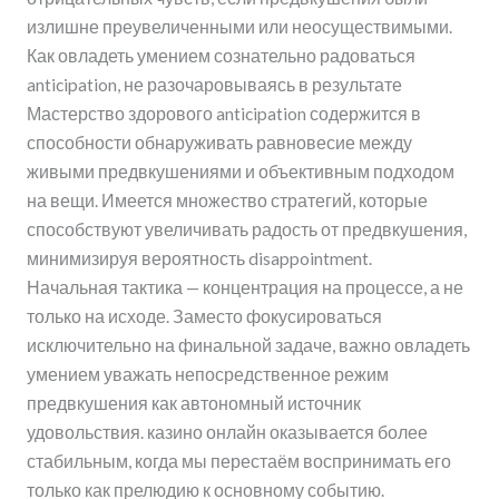
излишне преувеличенными или неосуществимыми.
Как овладеть умением сознательно радоваться
anticipation, не разочаровываясь в результате
Мастерство здорового anticipation содержится в
способности обнаруживать равновесие между
живыми предвкушениями и объективным подходом
на вещи. Имеется множество стратегий, которые
способствуют увеличивать радость от предвкушения,
минимизируя вероятность disappointment.
Начальная тактика — концентрация на процессе, а не
только на исходе. Заместо фокусироваться
исключительно на финальной задаче, важно овладеть
умением уважать непосредственное режим
предвкушения как автономный источник
удовольствия. казино онлайн оказывается более
стабильным, когда мы перестаём воспринимать его
только как прелюдию к основному событию.