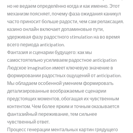
но не ведаем определённо когда и как именно. Этот
механизм поясняет, почему фаза ожидания каникул
часто приносит больше радости, чем сам релаксация.
казино онлайн включает допаминовые пути,
удерживая фазу радостного stimulation на во время
всего периода anticipation.
Фантазия и сценарии будущего: как мы
самостоятельно усиливаем радостное anticipation
Людское imagination имеет ключевую значение в
формировании радостных ощущений от anticipation.
Мы обладаем особенной умением формировать
детализированные воображаемые сценарии
предстоящих моментов, обогащая их чувственным
контентом. Чем более ярким и точным оказывается
фантазийный переживание, тем сильнее
чувственный ответ.
Процесс генерации ментальных картин грядущего