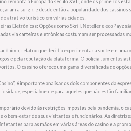
ino remonta à Europa do século XVII, onde os primeiros est
çaram a surgir, e desde então a popularidade dos cassinos
de atrativo turístico em várias cidades.
eiras Eletrônicas: Opções como Skrill, Neteller e ecoPayz s
radas via carteiras eletrônicas costumam ser processadas 
r anônimo, relatou que decidiu experimentar a sorte em uma n
ogos e pela reputação da plataforma. O policial, um entusiast
voritos. O cassino oferece uma gama diversificada de opções
Casino”, é importante analisar os dois componentes da expres
iosidade, especialmente para aqueles que não estão familia
porário devido às restrições impostas pela pandemia, o ca
e o bem-estar de seus visitantes e funcionários. As diretrize
sinfetantes para as mãos em várias áreas do casino e a prom