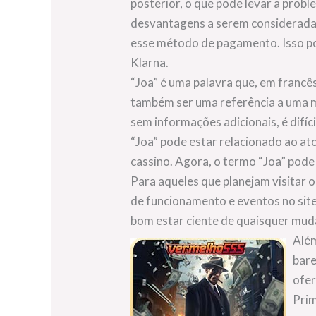
posterior, o que pode levar a prob
desvantagens a serem consideradas
esse método de pagamento. Isso po
Klarna.
“Joa” é uma palavra que, em francês
também ser uma referência a uma m
sem informações adicionais, é difíc
“Joa” pode estar relacionado ao ato
cassino. Agora, o termo “Joa” pod
Para aqueles que planejam visitar 
de funcionamento e eventos no site 
bom estar ciente de quaisquer muda
Além
bare
ofer
Prim