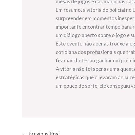
mesas de jogos e nas máquinas caça-
Em resumo, a vitória do policial n
surpreender em momentos inesperad
importante encontrar tempo para re
um diálogo aberto sobre o jogo e s
Este evento não apenas trouxe alegr
cotidiana dos profissionais que tra
fez manchetes ao ganhar um prêmio
A vitória não foi apenas uma questã
estratégicas que o levaram ao suce
um pouco de sorte, ele conseguiu 
←
Previous Post