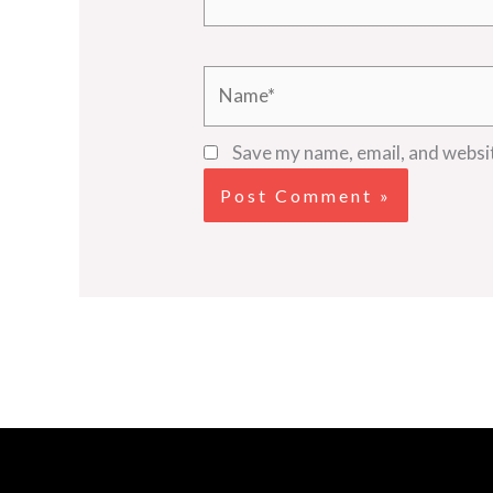
Name*
Save my name, email, and websit