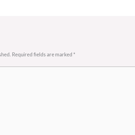
shed.
Required fields are marked
*