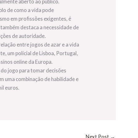
almente aberto ao público.
mplo de como a vida pode
smo em profissões exigentes, é
ia também destaca a necessidade de
ições de autoridade.
elação entre jogos de azar e a vida
e, um policial de Lisboa, Portugal,
sinos online da Europa.
to do jogo para tomar decisões
Com uma combinação de habilidade e
il euros.
Next Post
→