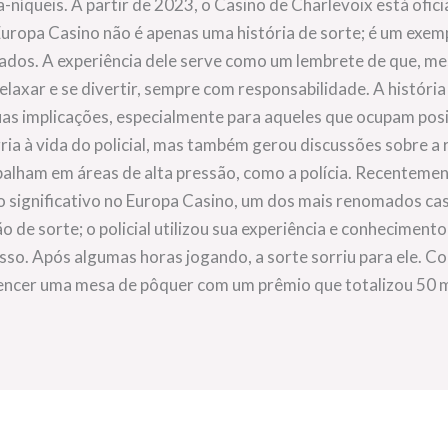
níqueis. A partir de 2023, o Casino de Charlevoix está ofici
o Europa Casino não é apenas uma história de sorte; é um exe
os. A experiência dele serve como um lembrete de que, me
laxar e se divertir, sempre com responsabilidade. A histór
uas implicações, especialmente para aqueles que ocupam pos
ia à vida do policial, mas também gerou discussões sobre a r
balham em áreas de alta pressão, como a polícia. Recentement
 significativo no Europa Casino, um dos mais renomados cas
o de sorte; o policial utilizou sua experiência e conhecimen
sso. Após algumas horas jogando, a sorte sorriu para ele. 
vencer uma mesa de pôquer com um prêmio que totalizou 50 m