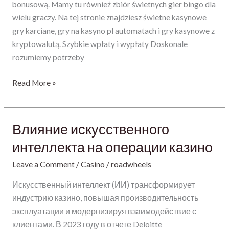
bonusową. Mamy tu również zbiór świetnych gier bingo dla
dla
wielu graczy. Na tej stronie znajdziesz świetne kasynowe
Polski
gry karciane, gry na kasyno pl automatach i gry kasynowe z
kryptowalutą. Szybkie wpłaty i wypłaty Doskonale
rozumiemy potrzeby
Read More »
Влияние искусственного
Влияние
искусственного
интеллекта на операции казино
интеллекта
Leave a Comment
/
Casino
/
roadwheels
на
операции
Искусственный интеллект (ИИ) трансформирует
казино
индустрию казино, повышая производительность
эксплуатации и модернизируя взаимодействие с
клиентами. В 2023 году в отчете Deloitte