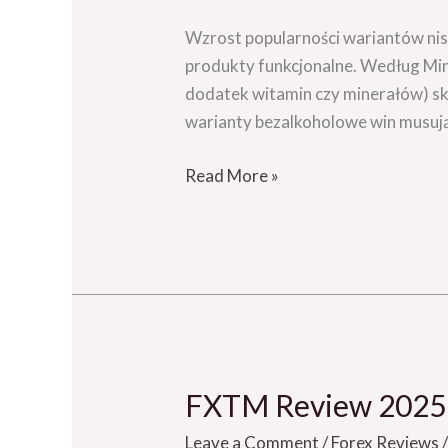
sprzedaż
ul
Wzrost popularności wariantów nis
Wolumen
produkty funkcjonalne. Według Min
Warszawa
dodatek witamin czy minerałów) skł
warianty bezalkoholowe win musują
Read More »
FXTM Review 2025 Jo
FXTM
Review
Leave a Comment
/
Forex Reviews