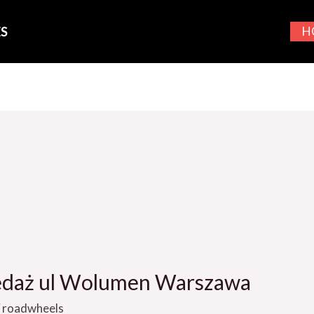
S
H
zedaż ul Wolumen Warszawa
/
roadwheels