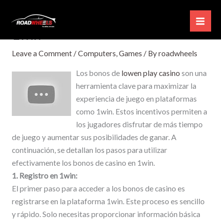
Skip
Cómo usar los bonos de casino
to
1win
content
Leave a Comment
/
Computers, Games
/ By
roadwheels
Los bonos de
lowen play casino
son una
herramienta clave para maximizar la
experiencia de juego en plataformas
como 1win. Estos incentivos permiten a
los jugadores disfrutar de más tiempo
de juego y aumentar sus posibilidades de ganar. A
continuación, se detallan los pasos para utilizar
efectivamente los bonos de casino en 1win.
1. Registro en 1win:
El primer paso para acceder a los bonos de casino es
registrarse en la plataforma 1win. Este proceso es sencillo
y rápido. Solo necesitas proporcionar información básica