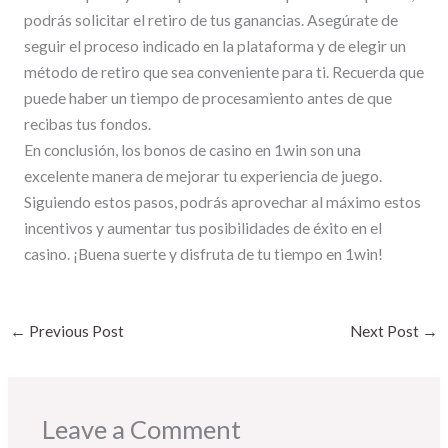
podrás solicitar el retiro de tus ganancias. Asegúrate de
seguir el proceso indicado en la plataforma y de elegir un
método de retiro que sea conveniente para ti. Recuerda que
puede haber un tiempo de procesamiento antes de que
recibas tus fondos.
En conclusión, los bonos de casino en 1win son una
excelente manera de mejorar tu experiencia de juego.
Siguiendo estos pasos, podrás aprovechar al máximo estos
incentivos y aumentar tus posibilidades de éxito en el
casino. ¡Buena suerte y disfruta de tu tiempo en 1win!
←
Previous Post
Next Post
→
Leave a Comment