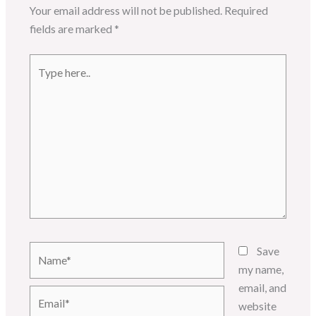
Your email address will not be published.
Required
fields are marked
*
Type
here..
Name*
Save
my name,
email, and
Email*
website