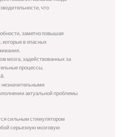
изводительности, что
собности, заметно повышая
 которые в опасных
живания.
ов мозга, задействованных за
тельные процессы,
й.
и незначительными
выполнении актуальной проблемы
ется сильным стимулятором
собой серьезную мозговую