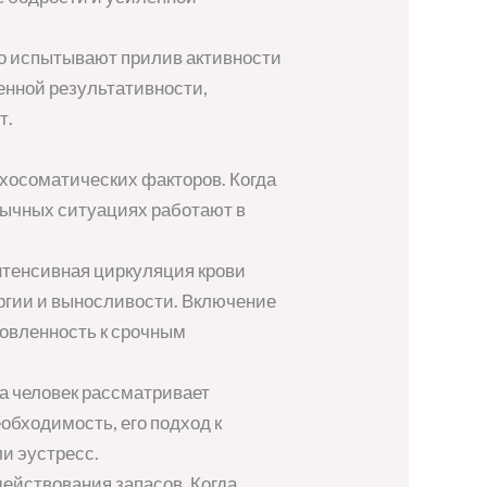
о испытывают прилив активности
енной результативности,
т.
хосоматических факторов. Когда
бычных ситуациях работают в
нтенсивная циркуляция крови
ергии и выносливости. Включение
товленность к срочным
а человек рассматривает
еобходимость, его подход к
и эустресс.
ействования запасов. Когда