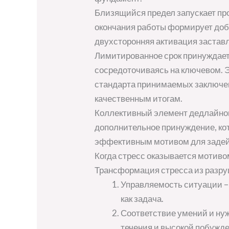
Близящийся предел запускает п
окончания работы формирует доб
двухсторонняя активация заставл
Лимитированное срок принуждает
сосредоточиваясь на ключевом. 
стандарта принимаемых заключени
качественным итогам.
Коллективный элемент дедлайнов
дополнительное принуждение, кот
эффективным мотивом для задей
Когда стресс оказывается мотиво
Трансформация стресса из разру
Управляемость ситуации – 
как задача.
Соответствие умений и ну
течения и высокой побужде