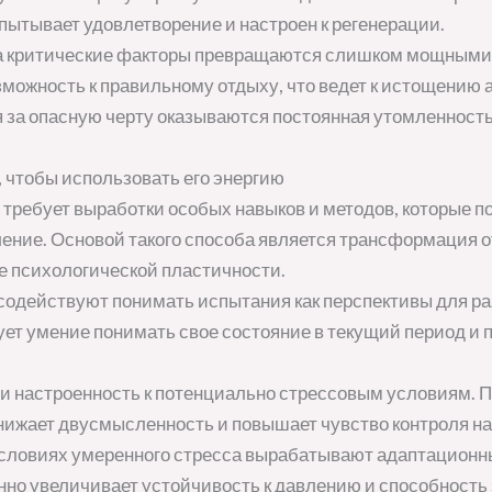
пытывает удовлетворение и настроен к регенерации.
да критические факторы превращаются слишком мощными
можность к правильному отдыху, что ведет к истощению 
 за опасную черту оказываются постоянная утомленност
 чтобы использовать его энергию
требует выработки особых навыков и методов, которые п
ление. Основой такого способа является трансформация 
 психологической пластичности.
одействуют понимать испытания как перспективы для разв
т умение понимать свое состояние в текущий период и 
 и настроенность к потенциально стрессовым условиям. 
нижает двусмысленность и повышает чувство контроля 
словиях умеренного стресса вырабатывают адаптационн
но увеличивает устойчивость к давлению и способность 