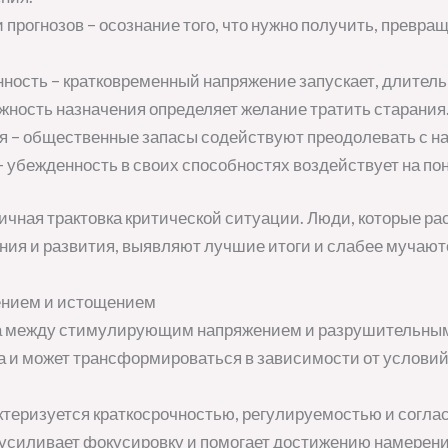
 прогнозов – осознание того, что нужно получить, превра
.
ность – кратковременный напряжение запускает, длитель
ажность назначения определяет желание тратить старания
 – общественные запасы содействуют преодолевать с н
 убежденность в своих способностях воздействует на по
чная трактовка критической ситуации. Люди, которые ра
ния и развития, выявляют лучшие итоги и слабее мучаю
ением и истощением
ца между стимулирующим напряжением и разрушительным
а и может трансформироваться в зависимости от условий
ктеризуется краткосрочностью, регулируемостью и согл
 усиливает фокусировку и помогает достижению намерен