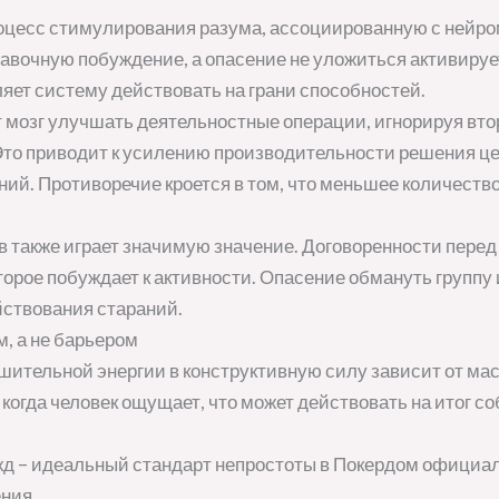
роцесс стимулирования разума, ассоциированную с нейр
авочную побуждение, а опасение не уложиться активируе
яет систему действовать на грани способностей.
 мозг улучшать деятельностные операции, игнорируя вто
Это приводит к усилению производительности решения ц
й. Противоречие кроется в том, что меньшее количество
 также играет значимую значение. Договоренности пере
орое побуждает к активности. Опасение обмануть группу
ствования стараний.
м, а не барьером
шительной энергии в конструктивную силу зависит от ма
когда человек ощущает, что может действовать на итог с
жд – идеальный стандарт непростоты в Покердом официал
ния.