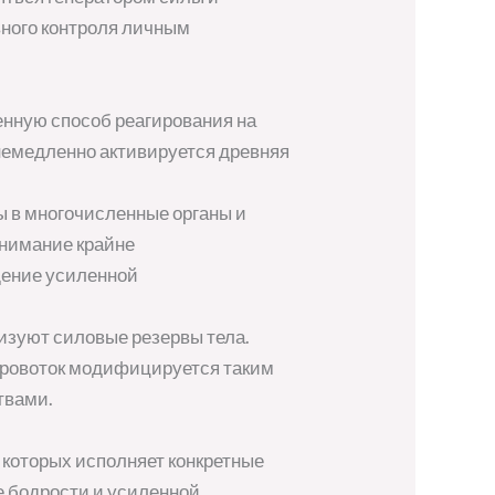
ного контроля личным
енную способ реагирования на
 немедленно активируется древняя
ы в многочисленные органы и
внимание крайне
щение усиленной
зуют силовые резервы тела.
 Кровоток модифицируется таким
твами.
 которых исполняет конкретные
е бодрости и усиленной