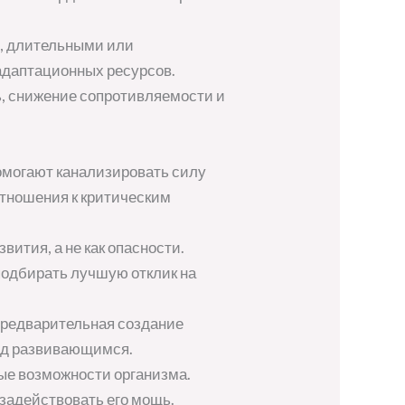
, длительными или
адаптационных ресурсов.
ь, снижение сопротивляемости и
омогают канализировать силу
отношения к критическим
ития, а не как опасности.
подбирать лучшую отклик на
Предварительная создание
над развивающимся.
ые возможности организма.
задействовать его мощь.