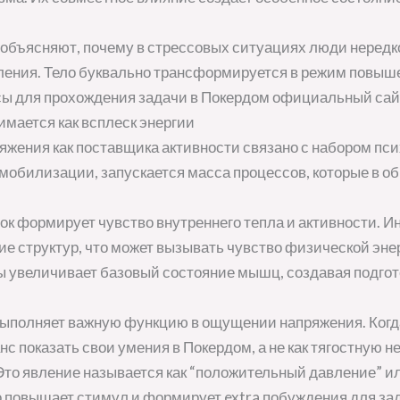
объясняют, почему в стрессовых ситуациях люди нередк
ения. Тело буквально трансформируется в режим повыш
ы для прохождения задачи в Покердом официальный сай
мается как всплеск энергии
жения как поставщика активности связано с набором пси
мобилизации, запускается масса процессов, которые в о
к формирует чувство внутреннего тепла и активности. И
е структур, что может вызывать чувство физической эн
ы увеличивает базовый состояние мышц, создавая подго
выполняет важную функцию в ощущении напряжения. Когд
с показать свои умения в Покердом, а не как тягостную н
то явление называется как “положительный давление” ил
 повышает стимул и формирует extra побуждения для зад