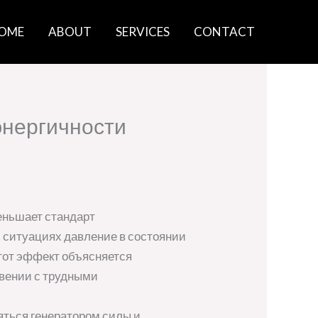
OME
ABOUT
SERVICES
CONTACT
энергичности
еньшает стандарт
 ситуациях давление в состоянии
Этот эффект объясняется
вении с трудными
яться генератором силы и