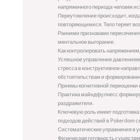
напряженного периода человек ис
Переутомление происходит, ког
повторяющимися. Тело теряет воз
Ранними признаками пересечения
ментальное выгорание.
Как контролировать напряжением,
Успешное управление давлением 
стресса в конструктивное направ
обстоятельствам и формирование
Приемы когнитивной переоценки с
Практика майндфулнесс формируе
раздражители.
Ключевую роль имеет подготовка
подходов действий в Pokerdom с
Систематические упражнения в у
Физическая готовность существен