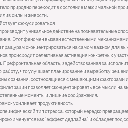
, тело природно переходит в состояние максимальной про
илив силы и живости.
ействует фокусироваться
производит уникальное действие на познавательные спо
нания. Этот феномен вызван естественными механизмами,
 пращурам сконцентрироваться на самом важном для вы
ов происходит селективная активация конкретных участк
. Префронтальная область, задействованная за исполни
 работу, что улучшает планирование и выработку решени
оны сознания, соотносящиеся с мешающими факторами 
фильтрации позволяет сконцентрировать все мысли на 
ростепенные моменты и лишние соображения.
рамок усиливает продуктивность
специфический тип стресса, который нередко превраща
ироко именуется как “эффект дедлайна” и обладает под 