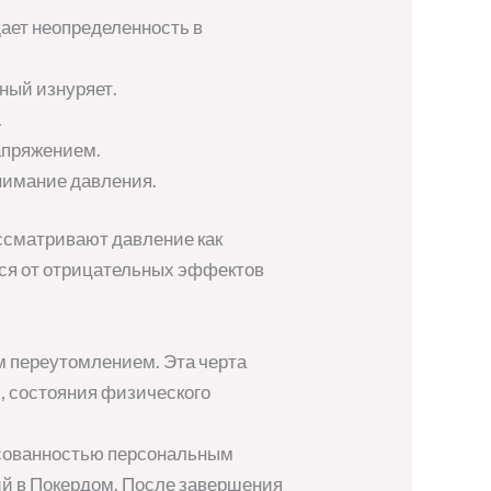
щает неопределенность в
ный изнуряет.
.
апряжением.
нимание давления.
ссматривают давление как
тся от отрицательных эффектов
 переутомлением. Эта черта
, состояния физического
асованностью персональным
ий в Покердом. После завершения