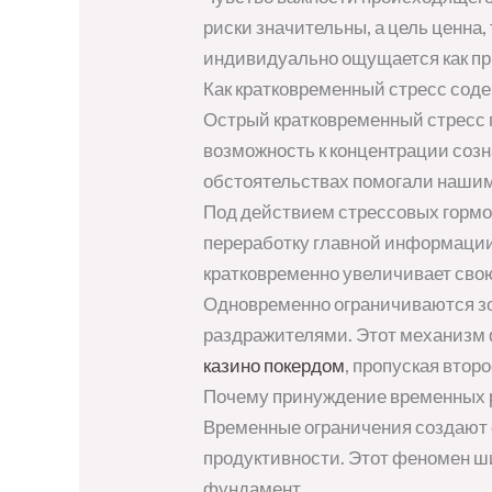
риски значительны, а цель ценна
индивидуально ощущается как пр
Как кратковременный стресс сод
Острый кратковременный стресс 
возможность к концентрации соз
обстоятельствах помогали нашим
Под действием стрессовых гормон
переработку главной информации
кратковременно увеличивает свою
Одновременно ограничиваются з
раздражителями. Этот механизм 
казино покердом
, пропуская вто
Почему принуждение временных 
Временные ограничения создают 
продуктивности. Этот феномен ш
фундамент.