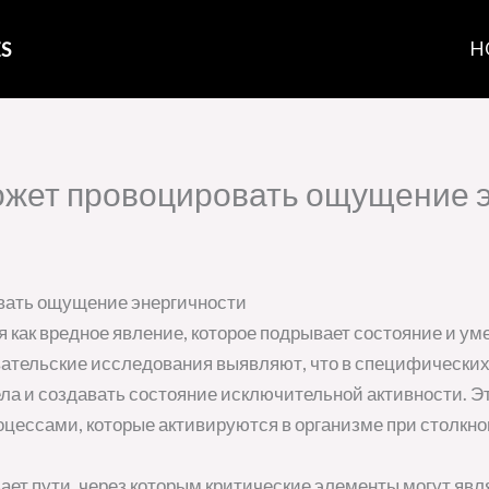
S
H
ожет провоцировать ощущение 
вать ощущение энергичности
как вредное явление, которое подрывает состояние и ум
ательские исследования выявляют, что в специфических
ла и создавать состояние исключительной активности. 
ессами, которые активируются в организме при столкно
ет пути, через которым критические элементы могут явл