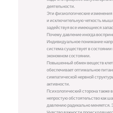
деятельности.
Эти физиологические изменения 
и исключительную четкость мышл
задействуя все имеющиеся запас
Почему давление иногда восприни
Индивидуальное понимание напря
система существует в состоянии 
экономном состоянии.
Повышенный обмен веществ клето
обеспечивает оптимальное питани
симпатической нервной структур
активности.
Психологический сторона также 
непростую обстоятельство как шан
давлению радикально меняется. Э
Чувство важности происходящего