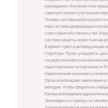
побуждения. Изучение этих проц
самочувствием и улучшения перс
Почему система мобилизуется в 
Наш система формировался в обс
стрессовые обстоятельства. Когд
система защиты, известная как ре
В время стресса активирующая н
структуры. Пульс учащается, дых
сосредотачивается на причине р
подготовленности к активности P
Надпочечники начинают усиленн
Орган освобождает накопления уг
методом, чтобы предельно снабд
Как высвобождение адреналина и
Эпинефрин и стероид составляют
задачи в процессе запуска орган