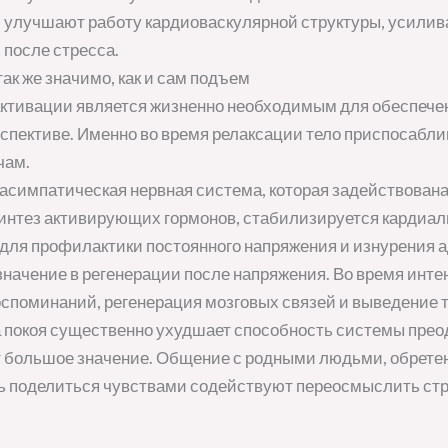
 улучшают работу кардиоваскулярной структуры, усили
 после стресса.
ак же значимо, как и сам подъем
активации является жизненно необходимым для обеспече
спективе. Именно во время релаксации тело приспосабл
чам.
расимпатическая нервная система, которая задействован
интез активирующих гормонов, стабилизируется кардиал
 для профилактики постоянного напряжения и изнурения 
значение в регенерации после напряжения. Во время инт
споминаний, регенерация мозговых связей и выведение 
а покоя существенно ухудшает способность системы прео
 большое значение. Общение с родными людьми, обрете
 поделиться чувствами содействуют переосмыслить стре