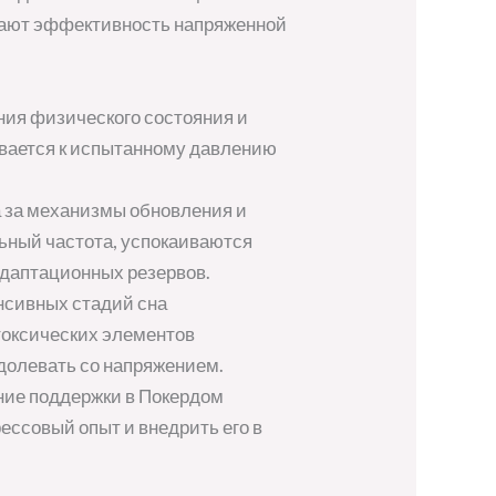
вают эффективность напряженной
ния физического состояния и
ивается к испытанному давлению
а за механизмы обновления и
ьный частота, успокаиваются
адаптационных резервов.
енсивных стадий сна
токсических элементов
долевать со напряжением.
ние поддержки в Покердом
ссовый опыт и внедрить его в