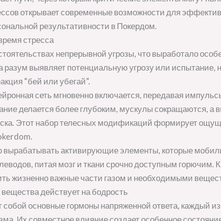
ессов открывает современные возможности для эффектив
ональной результативности в Покердом.
время стресса
тоятельствах непрерывной угрозы, что выработало особ
а разум выявляет потенциальную угрозу или испытание,
акция “бей или убегай”.
ейронная сеть мгновенно включается, передавая импульс
ание делается более глубоким, мускулы сокращаются, а 
иска. Этот набор телесных модификаций формирует ощу
okerdom.
о вырабатывать активирующие элементы, которые мобили
леводов, питая мозг и ткани срочно доступным горючим.
ить жизненно важные части газом и необходимыми вещес
 вещества действует на бодрость
 собой основные гормоны напряженной ответа, каждый из
изма. Их совместное влияние создает особенное состояни