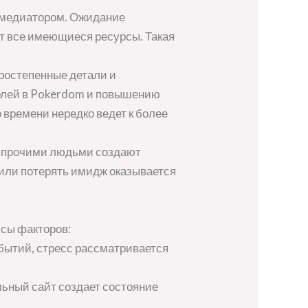
омедиатором. Ожидание
т все имеющиеся ресурсы. Такая
ростепенные детали и
елей в Pokerdom и повышению
 времени нередко ведет к более
д прочими людьми создают
 или потерять имидж оказывается
ссы факторов:
обытий, стресс рассматривается
ьный сайт создает состояние