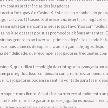
ham com as preferências dos jogadores.
aceita Entropay é o Casino X. Este casino é conhecido por su
jogos ao vivo. O Casino X oferece uma interface amigável e 
possam navegar e encontrar seus jogos favoritos com facilida
Casino X se destaca por suas promoções e bônus atraentes.
-vindas generoso ao fazer seu primeiro depósito usando Ent
ece mais chances de explorar a ampla gama de jogos dispon
 de fidelidade, que recompensa jogadores frequentes com b
sino X, que utiliza tecnologia de criptografia avançada para
jam protegidos. Isso, combinado com a natureza anônima d
ável. Os jogadores podem se sentir à vontade para fazer depó
o suporte ao cliente. A plataforma oferece atendimento ao cl
-mail e telefone. Isso garante que os jogadores possam reso
lhorando ainda mais a experiência de jogo.