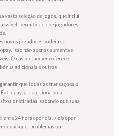
a vasta seleção de jogos, que inclui
acessível, permitindo que jogadores
de.
 Os novos jogadores podem se
ropay. Isso não apenas aumenta o
íveis. O casino também oferece
ônus adicionais e outras
 garantir que todas as transações e
o Entropay, proporciona uma
sitos e retiradas, sabendo que suas
iente 24 horas por dia, 7 dias por
lver quaisquer problemas ou