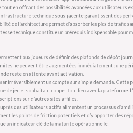
 tout en offrant des possibilités avancées aux utilisateurs 
l’infrastructure technique sous-jacente garantissent des p
bilité de l’architecture permet d’absorber les pics de trafic 
ustesse technique constitue un prérequis indispensable pour m
permettent aux joueurs de définir des plafonds de dépôt journ
mites ne peuvent être augmentées immédiatement : une pério
ande reste en attente avant activation.
ermer irréversiblement un compte sur simple demande. Cette 
 de jeu et souhaitant couper tout lien avec la plateforme. L’
riptions sur d’autres sites affiliés.
auprès des utilisateurs actifs alimentent un processus d’amé
ment les points de friction potentiels et d’y apporter des ré
ue un indicateur clé de la maturité opérationnelle.