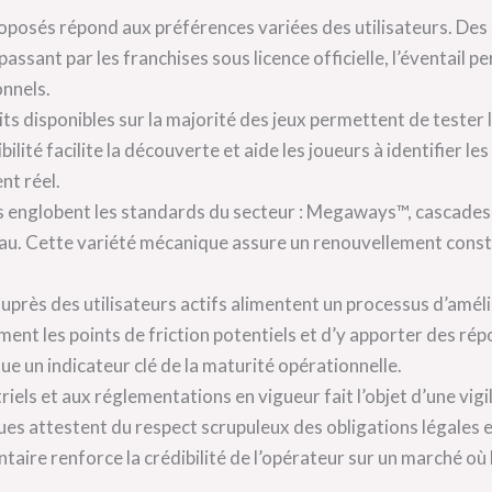
oposés répond aux préférences variées des utilisateurs. Des
sant par les franchises sous licence officielle, l’éventail p
onnels.
s disponibles sur la majorité des jeux permettent de tester
lité facilite la découverte et aide les joueurs à identifier le
nt réel.
 englobent les standards du secteur : Megaways™, cascades, 
eau. Cette variété mécanique assure un renouvellement consta
auprès des utilisateurs actifs alimentent un processus d’amé
ment les points de friction potentiels et d’y apporter des ré
ue un indicateur clé de la maturité opérationnelle.
iels et aux réglementations en vigueur fait l’objet d’une vigi
enues attestent du respect scrupuleux des obligations légales
taire renforce la crédibilité de l’opérateur sur un marché où