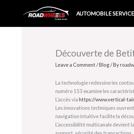
Skip
to
AUTOMOBILE SERVICE
content
Découverte de Beti
Leave a Comment
/
Blog
/ By
roadw
La technologie redessine les contou
numéro 153 examine les caractérist
L’accès via
https://www.vertical-tai
Les innovations techniques ouvrent 
navigation intuitive facilite la déc
L’accessibilité multicanale devient 
support, sécurité des transaction