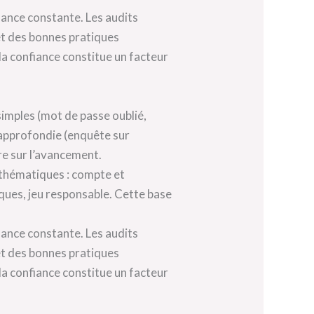
lance constante. Les audits
 et des bonnes pratiques
 la confiance constitue un facteur
simples (mot de passe oublié,
 approfondie (enquête sur
re sur l’avancement.
 thématiques : compte et
iques, jeu responsable. Cette base
lance constante. Les audits
 et des bonnes pratiques
 la confiance constitue un facteur