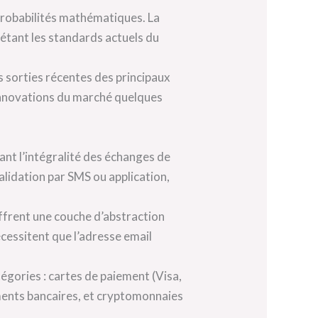
 probabilités mathématiques. La
tant les standards actuels du
 sorties récentes des principaux
 innovations du marché quelques
ant l’intégralité des échanges de
alidation par SMS ou application,
offrent une couche d’abstraction
cessitent que l’adresse email
gories : cartes de paiement (Visa,
ements bancaires, et cryptomonnaies