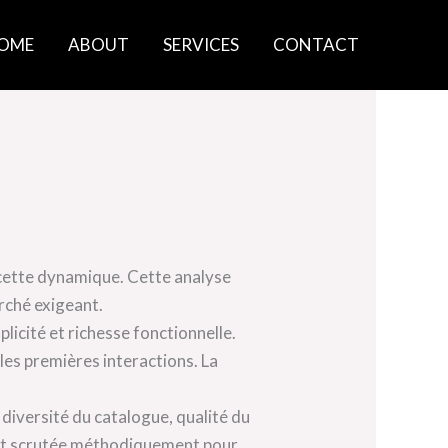
OME
ABOUT
SERVICES
CONTACT
s cette dynamique. Cette analyse
rché exigeant.
plicité et richesse fonctionnelle.
les premières interactions. La
: diversité du catalogue, qualité du
est scrutée méthodiquement pour