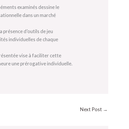
éléments examinés dessine le
rationnelle dans un marché
la présence d’outils de jeu
ités individuelles de chaque
ésentée vise à faciliter cette
eure une prérogative individuelle.
Next Post
→