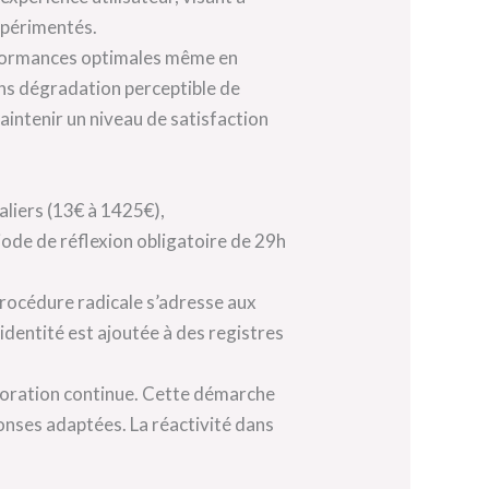
expérimentés.
erformances optimales même en
sans dégradation perceptible de
aintenir un niveau de satisfaction
aliers (13€ à 1425€),
de de réflexion obligatoire de 29h
procédure radicale s’adresse aux
identité est ajoutée à des registres
lioration continue. Cette démarche
ponses adaptées. La réactivité dans