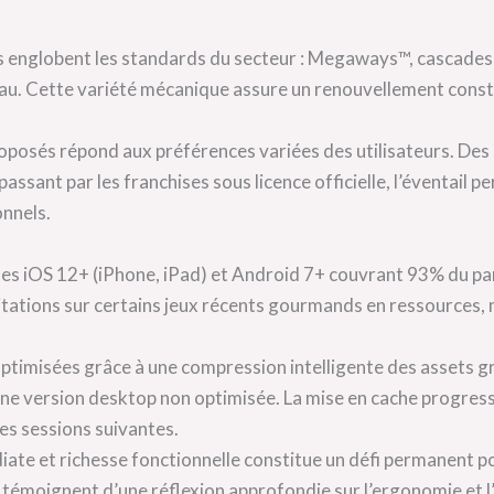
 englobent les standards du secteur : Megaways™, cascades, 
eau. Cette variété mécanique assure un renouvellement consta
oposés répond aux préférences variées des utilisateurs. Des
sant par les franchises sous licence officielle, l’éventail p
onnels.
es iOS 12+ (iPhone, iPad) et Android 7+ couvrant 93% du par
tations sur certains jeux récents gourmands en ressources, m
ptimisées grâce à une compression intelligente des assets g
ne version desktop non optimisée. La mise en cache progre
des sessions suivantes.
édiate et richesse fonctionnelle constitue un défi permanent 
témoignent d’une réflexion approfondie sur l’ergonomie et l’e