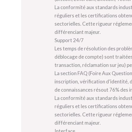
La conformité aux standards industr
réguliers et les certifications obt
sectorielles. Cette rigueur réglemen
différenciant majeur.
Support 24/7
Les temps de résolution des problèm
déblocage de compte) sont traitées
transaction, réclamation sur jeu) 
La section FAQ (Foire Aux Questio
inscription, vérification d’identité
de connaissances résout 76% des in
La conformité aux standards industr
réguliers et les certifications obt
sectorielles. Cette rigueur réglemen
différenciant majeur.
Interface