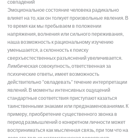
совпадений
Эмоциональное состояние человека радикально
влияет на то, как он толкует произвольные явления. В
то время как мы пребываем в положении
напряжения, волнения или сильного переживания,
наша возможность к рациональному изучению
уменьшается, а склонность к поиску
сверхъестественных разъяснений увеличивается.
Лимбическая совокупность, ответственная за
психические ответы, имеет возможность
действительно “овладевать” течение интерпретации
явлений. В моменты интенсивных ощущений
стандартные соответствия приступают казаться
таинственными знаками или предзнаменованиями. К
примеру, приобретение существенного звонка в
период размышлений о конкретном личности может
восприниматься как мысленная связь, при том что на
деле это только математическая вероятность.