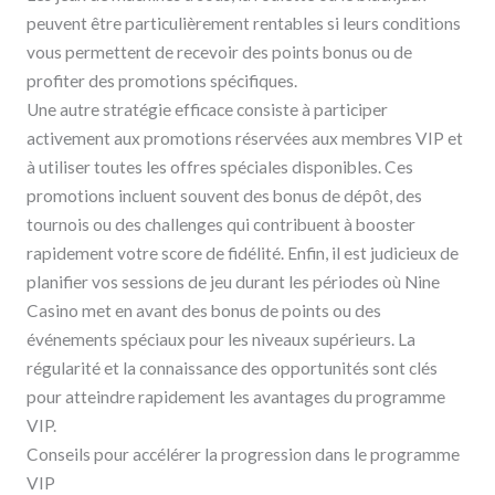
peuvent être particulièrement rentables si leurs conditions
vous permettent de recevoir des points bonus ou de
profiter des promotions spécifiques.
Une autre stratégie efficace consiste à participer
activement aux promotions réservées aux membres VIP et
à utiliser toutes les offres spéciales disponibles. Ces
promotions incluent souvent des bonus de dépôt, des
tournois ou des challenges qui contribuent à booster
rapidement votre score de fidélité. Enfin, il est judicieux de
planifier vos sessions de jeu durant les périodes où Nine
Casino met en avant des bonus de points ou des
événements spéciaux pour les niveaux supérieurs. La
régularité et la connaissance des opportunités sont clés
pour atteindre rapidement les avantages du programme
VIP.
Conseils pour accélérer la progression dans le programme
VIP