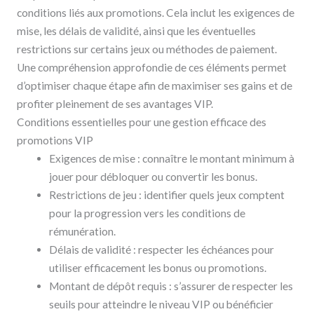
conditions liés aux promotions. Cela inclut les exigences de
mise, les délais de validité, ainsi que les éventuelles
restrictions sur certains jeux ou méthodes de paiement.
Une compréhension approfondie de ces éléments permet
d’optimiser chaque étape afin de maximiser ses gains et de
profiter pleinement de ses avantages VIP.
Conditions essentielles pour une gestion efficace des
promotions VIP
Exigences de mise : connaître le montant minimum à
jouer pour débloquer ou convertir les bonus.
Restrictions de jeu : identifier quels jeux comptent
pour la progression vers les conditions de
rémunération.
Délais de validité : respecter les échéances pour
utiliser efficacement les bonus ou promotions.
Montant de dépôt requis : s’assurer de respecter les
seuils pour atteindre le niveau VIP ou bénéficier