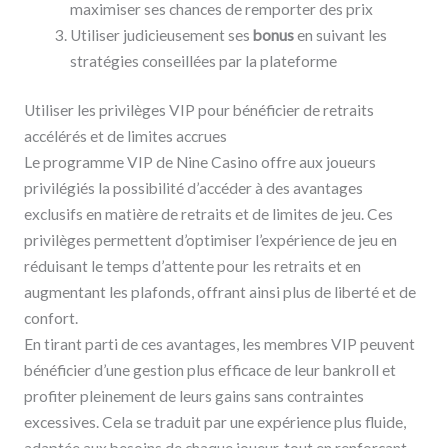
maximiser ses chances de remporter des prix
Utiliser judicieusement ses
bonus
en suivant les
stratégies conseillées par la plateforme
Utiliser les privilèges VIP pour bénéficier de retraits
accélérés et de limites accrues
Le programme VIP de Nine Casino offre aux joueurs
privilégiés la possibilité d’accéder à des avantages
exclusifs en matière de retraits et de limites de jeu. Ces
privilèges permettent d’optimiser l’expérience de jeu en
réduisant le temps d’attente pour les retraits et en
augmentant les plafonds, offrant ainsi plus de liberté et de
confort.
En tirant parti de ces avantages, les membres VIP peuvent
bénéficier d’une gestion plus efficace de leur bankroll et
profiter pleinement de leurs gains sans contraintes
excessives. Cela se traduit par une expérience plus fluide,
adaptée aux besoins de chaque joueur, tout en renforçant