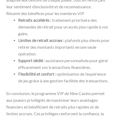
leur sentiment d’exclusivité et de reconnaissance.
Résumé des bénéfices pour les membres VIP
Retraits accélérés :
traitement prioritaire des
demandes de retrait pour un accès plus rapide à vos
gains.
Limites de retrait accrues :
plafonds plus élevés pour
retirer des montants importants en une seule
opération.
Support dédié :
assistance personnalisée pour gérer
efficacement vos transactions financières.
Flexibilité et confort :
optimisation de l’expérience
de jeu grâce à une gestion facilitée des transactions.
En conclusion, le programme VIP de Nine Casino permet
aux joueurs privilégiés de maximiser leurs avantages
financiers en bénéficiant de retraits plus rapides et de
limites accrues. Ces privilèges renforcent la confiance, la