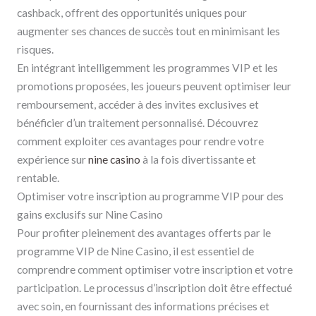
cashback, offrent des opportunités uniques pour
augmenter ses chances de succès tout en minimisant les
risques.
En intégrant intelligemment les programmes VIP et les
promotions proposées, les joueurs peuvent optimiser leur
remboursement, accéder à des invites exclusives et
bénéficier d’un traitement personnalisé. Découvrez
comment exploiter ces avantages pour rendre votre
expérience sur
nine casino
à la fois divertissante et
rentable.
Optimiser votre inscription au programme VIP pour des
gains exclusifs sur Nine Casino
Pour profiter pleinement des avantages offerts par le
programme VIP de Nine Casino, il est essentiel de
comprendre comment optimiser votre inscription et votre
participation. Le processus d’inscription doit être effectué
avec soin, en fournissant des informations précises et