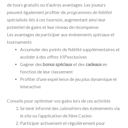
de tours gratuits ou d’autres avantages. Les joueurs
peuvent également profiter de
programmes de fidélité
spécialisés liés à ces tournois, augmentant ainsi leur
potentiel de gains et leur niveau de récompense.
Les avantages de participer aux événements spéciaux et
tournaments
Accumuler des points de fidélité supplémentaires et
accéder à des
offres VIP
exclusives
Gagner des
bonus spéciaux
et des
cadeaux
en
fonction de leur classement
Profiter d’une expérience de jeu plus dynamique et
interactive
Conseils pour optimiser vos gains lors de ces activités
Se tenir informé des
calendriers
des événements via
le site ou l’application de Nine Casino
Participer activement et régulièrement pour