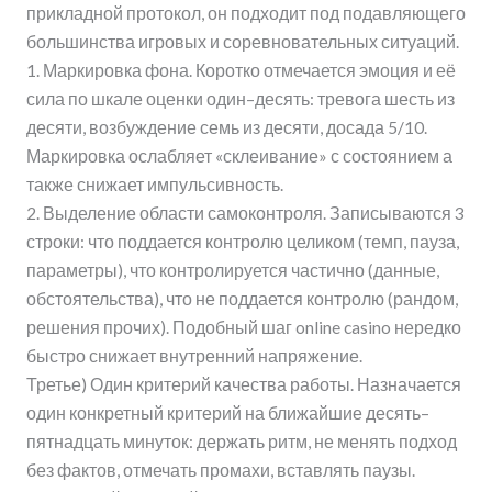
прикладной протокол, он подходит под подавляющего
большинства игровых и соревновательных ситуаций.
1. Маркировка фона. Коротко отмечается эмоция и её
сила по шкале оценки один–десять: тревога шесть из
десяти, возбуждение семь из десяти, досада 5/10.
Маркировка ослабляет «склеивание» с состоянием а
также снижает импульсивность.
2. Выделение области самоконтроля. Записываются 3
строки: что поддается контролю целиком (темп, пауза,
параметры), что контролируется частично (данные,
обстоятельства), что не поддается контролю (рандом,
решения прочих). Подобный шаг online casino нередко
быстро снижает внутренний напряжение.
Третье) Один критерий качества работы. Назначается
один конкретный критерий на ближайшие десять–
пятнадцать минуток: держать ритм, не менять подход
без фактов, отмечать промахи, вставлять паузы.