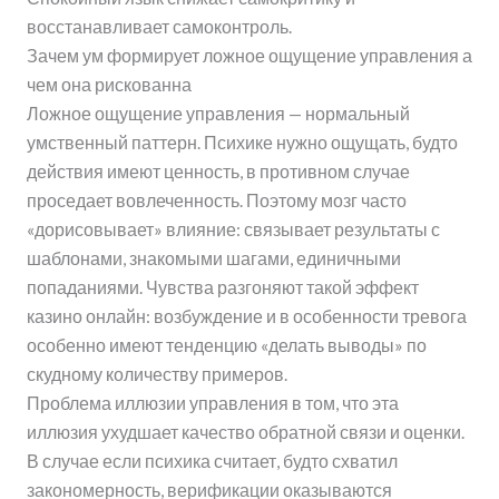
восстанавливает самоконтроль.
Зачем ум формирует ложное ощущение управления а
чем она рискованна
Ложное ощущение управления — нормальный
умственный паттерн. Психике нужно ощущать, будто
действия имеют ценность, в противном случае
проседает вовлеченность. Поэтому мозг часто
«дорисовывает» влияние: связывает результаты с
шаблонами, знакомыми шагами, единичными
попаданиями. Чувства разгоняют такой эффект
казино онлайн: возбуждение и в особенности тревога
особенно имеют тенденцию «делать выводы» по
скудному количеству примеров.
Проблема иллюзии управления в том, что эта
иллюзия ухудшает качество обратной связи и оценки.
В случае если психика считает, будто схватил
закономерность, верификации оказываются