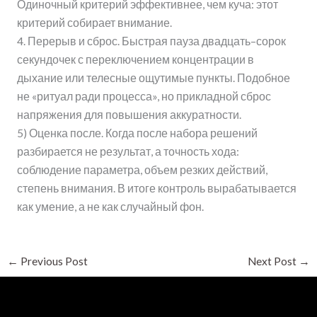
Одиночный критерий эффективнее, чем куча: этот
критерий собирает внимание.
4. Перерыв и сброс. Быстрая пауза двадцать–сорок
секундочек с переключением концентрации в
дыхание или телесные ощутимые пункты. Подобное
не «ритуал ради процесса», но прикладной сброс
напряжения для повышения аккуратности.
5) Оценка после. Когда после набора решений
разбирается не результат, а точность хода:
соблюдение параметра, объем резких действий,
степень внимания. В итоге контроль вырабатывается
как умение, а не как случайный фон.
←
Previous Post
Next Post
→