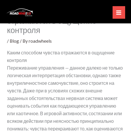
Skip
Каким способом чувства
to
отражаются в ощущение
content
контроля
/
Blog
/ By
roadwheels
Каким способом чувства отражаются в ощущение
контроля
Переживание управления — данное далеко не только
логическая интерпретация обстановки, однако также
внутриличностное самочувствие, оно строится на
чувств. Даже при в условиях схожих внешне
заданных обстоятельствах нервная система может
оценивать события как поддающееся управлению
или хаотичное. В игровой активности, состязании или
всяком действии при неясностью принципиально
понимать: чувства перекраивают то, как оцениваются