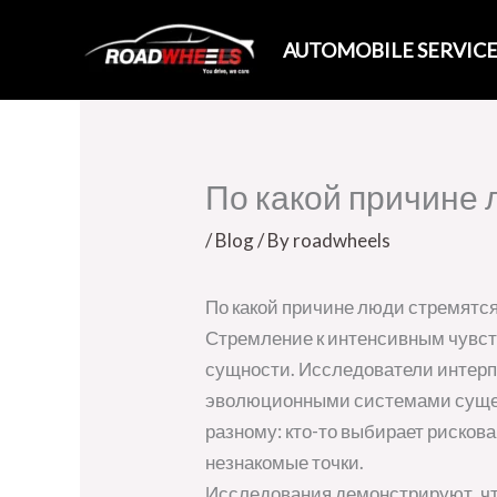
Skip
to
AUTOMOBILE SERVICE
content
По какой причине
/
Blog
/ By
roadwheels
По какой причине люди стремятс
Стремление к интенсивным чувс
сущности. Исследователи интерп
эволюционными системами сущес
разному: кто-то выбирает рисков
незнакомые точки.
Исследования демонстрируют, чт