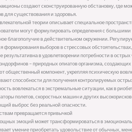
ракционы создают сконструированную обстановку, где м
в для существования и здоровья.
азвлекательной теории описывает специальное пространст
ьзователи могут формулировать определения с большими
чное благополучие в действительном окружении. Регулир
я формирования выборов в стрессовых обстоятельствах,
е результативна в удовлетворении потребности в острых
эндорфинов – природных опиатов организма, создающих 
ют общественный компонент, укрепляя психическую вовл
вают способности для получения контролируемых остры
сть вовлекаться в экстремальные ситуации, как в риобет
аторы полетов, скоростных машин и других высокориско
щий выброс без реальной опасности.
вствам превращается привычкой
ощных эмоций может трансформироваться в эмоциональ
ивает умение приобретать удовольствие от обычных, ме