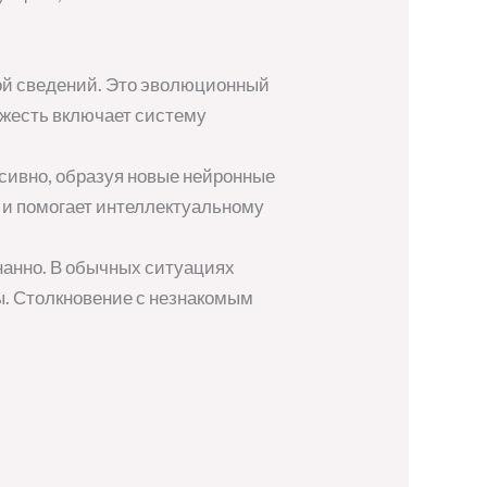
ой сведений. Это эволюционный
жесть включает систему
сивно, образуя новые нейронные
но и помогает интеллектуальному
нанно. В обычных ситуациях
. Столкновение с незнакомым