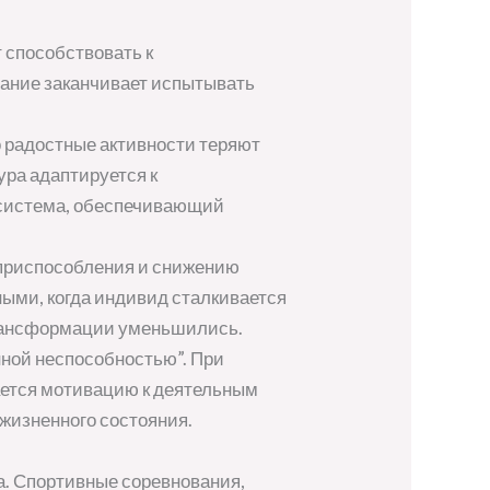
 способствовать к
нание заканчивает испытывать
о радостные активности теряют
ра адаптируется к
 система, обеспечивающий
 приспособления и снижению
ными, когда индивид сталкивается
 трансформации уменьшились.
нной неспособностью”. При
ается мотивацию к деятельным
жизненного состояния.
а. Спортивные соревнования,