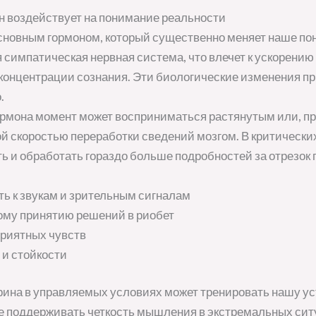
н воздействует на понимание реальности
сновным гормоном, который существенно меняет наше по
ся симпатическая нервная система, что влечет к ускорен
 концентрации сознания. Эти биологические изменения 
.
ормона момент может восприниматься растянутым или, п
 скоростью переработки сведений мозгом. В критическ
 и обработать гораздо больше подробностей за отрезок 
ь к звукам и зрительным сигналам
рому принятию решений в риобет
риятных чувств
и стойкости
ина в управляемых условиях может тренировать нашу уст
 поддерживать четкость мышления в экстремальных ситуа