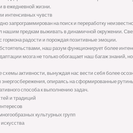
 и в ежедневной жизни.
ии интенсивных чувств
но запрограммирован на поиск и переработку неизвестн
л нашим предкам выживать в динамичной окружении. Све
с гормона радости и порождая позитивные эмоции.
обстоятельствами, наш разум функционирует более интен
а адаптации мозга не только обогащает наш багаж знаний, 
 схемы активности, вынуждая нас вести себя более осоз
 энергосбережения, опираясь на сформированные рутины
еативного способа к выполнению задач.
тей и традиций
интересов
многообразных культурных групп
 искусства