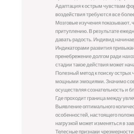
Адаптация к острым чувствам фо
воздействия требуются все боле
Мозговые изучения показывают, 
притуплению. В результате ежедн
давать радость. Индивид начина
Индикаторами развития привыкан
пренебрежение долгом ради нахо
стадии такое действия может нач
Полезный метод к поиску острых
мощными эмоциями. Значимо сов
осуществляя сознательность и бл
Где проходит граница между увле
Выявление оптимального количе
особенностей, настоящего полож
нагрузкой может изменяться в за
Телесные признаки чрезмерности