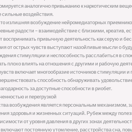
рмируется аналогично привыканию к наркотическим вещес
е сильные воздействия.
что излишняя возбуждение нейромедиаторных приемников
евные радости – взаимодействие с близкими, креатив, ес
ет воспринимать привычную деятельность как серую и б
ия от острых чувств выступают назойливые мысли о буд
ждения стимуляции и неспособность расслабиться в спо
ать плохо влиять на отношения с другими и рабочую деят
 чувств включает многообразие источников стимуляции 
ершенствовать способность обнаруживать удовольствие
агодарность за доступные способности в риобет.
ченностью и перегрузкой
ства возбуждения является персональным механизмом, 
ения здоровья и жизненных ситуаций. Рубеж между поле
висимости от уровня давления в других зонах деятельност
 включают постоянную утомление, расстройства сна, по