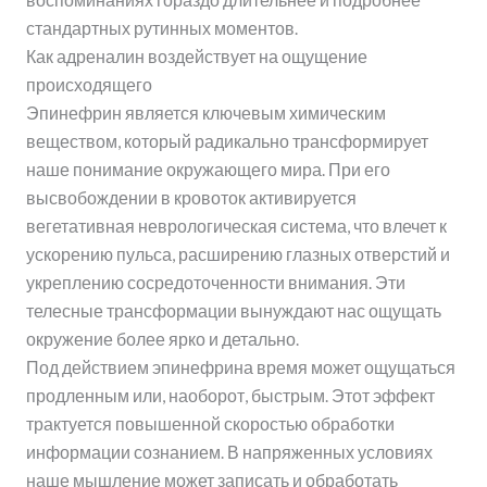
стандартных рутинных моментов.
Как адреналин воздействует на ощущение
происходящего
Эпинефрин является ключевым химическим
веществом, который радикально трансформирует
наше понимание окружающего мира. При его
высвобождении в кровоток активируется
вегетативная неврологическая система, что влечет к
ускорению пульса, расширению глазных отверстий и
укреплению сосредоточенности внимания. Эти
телесные трансформации вынуждают нас ощущать
окружение более ярко и детально.
Под действием эпинефрина время может ощущаться
продленным или, наоборот, быстрым. Этот эффект
трактуется повышенной скоростью обработки
информации сознанием. В напряженных условиях
наше мышление может записать и обработать