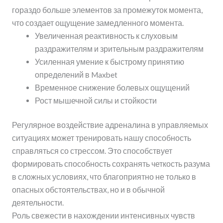
гораздо больше элементов за промежуток момента,
что создает ощущение замедленного момента.
Увеличенная реактивность к слуховым
раздражителям и зрительным раздражителям
Усиленная умение к быстрому принятию
определений в Maxbet
Временное снижение болевых ощущений
Рост мышечной силы и стойкости
Регулярное воздействие адреналина в управляемых
ситуациях может тренировать нашу способность
справляться со стрессом. Это способствует
формировать способность сохранять четкость разума
в сложных условиях, что благоприятно не только в
опасных обстоятельствах, но и в обычной
деятельности.
Роль свежести в нахождении интенсивных чувств