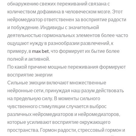
обнаружению свежих переживаний связана с
количеством дофамина в человеческом мозге. Этот
нейромедиатор ответственен за восприятие радости
и побуждение. Индивиды с значительной
деятельностью гормональных элементов более часто
ощущают нужду в разнообразии развлечений, к
примеру, в
max bet
, что формирует их бытие более
полной и активной.
По какой причине мощные переживания формируют
восприятие энергии
Сильные эмоции включают множественные
нейронные сети, принуждая наш разум действовать
на предельную силу. В моменты сильного
чувственного стимуляции случается выброс
различных нейромедиаторов и нейромедиаторов,
которые усиливают восприятие окружающего
пространства. Гормон радости, стрессовый гормон и