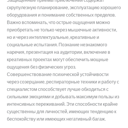
Защищенные приемы приключений содержат
скрупулезную планирование, эксплуатацию хорошего
оборудования и понимание собственных пределов.
Важно вспоминать, что острые ощущения можно
приобретать не только через мышечные активности,
но и через интеллектуальные, креативные и
социальные испытания. Познание незнакомого
наречия, презентация на аудитории, включение в
креативных проектах могут обеспечить мощные
ощущения без физических угроз.
Совершенствование психической устойчивости
через созерцание, респираторные техники и работу с
специалистом способствует лучше обходиться с
сильными эмоциями и добывать максимум пользы из
интенсивных переживаний. Эти способности крайне
существенны для личностей, имеющих тенденцию к
беспокойству или имеющих негативный багаж.