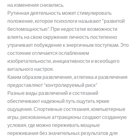
на изменения снизились.
Рутинная деятельность может стимулировать
положение, которое психологи называют “развитой
беспомощностью”. При недостатке возможности
влиять на свою окружение личность постепенно
утрачивает побуждение к энергичным поступкам. Это
состояние отличается ослаблением
изобретательности, инициативности и всеобщего
витального настроя.
Каким образом развлечения, атлетика и развлечения
предоставляют “контролируемый риск”
Разные виды развлечений и состязаний
обеспечивают надежный путь ощутить яркие
ощущения. Спортивные состязания, компьютерные
игры, рискованные аттракционы создают созданную
условия, где можно переживать мощные
переживания без значительных результатов для