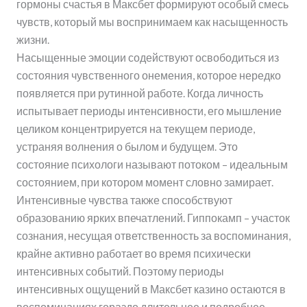
гормоны счастья в Максбет формируют особый смесь
чувств, который мы воспринимаем как насыщенность
жизни.
Насыщенные эмоции содействуют освободиться из
состояния чувственного онемения, которое нередко
появляется при рутинной работе. Когда личность
испытывает периоды интенсивности, его мышление
целиком концентрируется на текущем периоде,
устраняя волнения о былом и будущем. Это
состояние психологи называют потоком – идеальным
состоянием, при котором момент словно замирает.
Интенсивные чувства также способствуют
образованию ярких впечатлений. Гиппокамп – участок
сознания, несущая ответственность за воспоминания,
крайне активно работает во время психически
интенсивных событий. Поэтому периоды
интенсивных ощущений в Максбет казино остаются в
воспоминаниях гораздо длительнее и подробнее