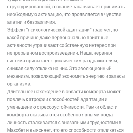
структурированной, сознание заканчивает принимать
необходимую активацию, что проявляется в чувстве
апатии и безразличия.
Эффект “психологической адаптации” трактует, по
какой причине даже первоначально приятные
активности утрачивают собственную интерес при
непрерывном воспроизведении. Наша нервная
система привыкает к циклическим раздражителям,
снижая силу отклика на них. Это эволюционный
механизм, позволяющий экономить энергию и запасы
организма.
Длительное нахождение в области комфорта может
повлечь к атрофии способностей адаптации и
уменьшению стрессоустойчивости. Рамки области
комфорта оказываются особенно явными, когда
личность сталкивается с внезапными трудностями в
Максбет и выясняет, что его способности откликаться