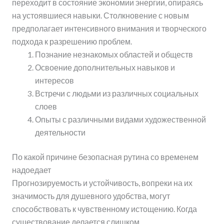
переходит в состояние экономии энергии, опираясь
на устоявшиеся навыки. Столкновение с новым
предполагает интенсивного внимания и творческого
подхода к разрешению проблем.
Познание незнакомых областей и обществ
Освоение дополнительных навыков и
интересов
Встречи с людьми из различных социальных
слоев
Опыты с различными видами художественной
деятельности
По какой причине безопасная рутина со временем
надоедает
Прогнозируемость и устойчивость, вопреки на их
значимость для душевного удобства, могут
способствовать к чувственному истощению. Когда
существование делается слишком