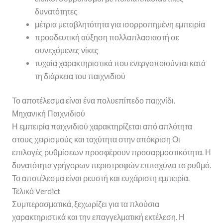
δυνατότητες
μέτρια μεταβλητότητα για ισορροπημένη εμπειρία
προοδευτική αύξηση πολλαπλασιαστή σε
συνεχόμενες νίκες
τυχαία χαρακτηριστικά που ενεργοποιούνται κατά
τη διάρκεια του παιχνιδιού
Το αποτέλεσμα είναι ένα πολυεπίπεδο παιχνίδι.
Μηχανική Παιχνιδιού
Η εμπειρία παιχνιδιού χαρακτηρίζεται από απλότητα
στους χειρισμούς και ταχύτητα στην απόκριση Οι
επιλογές ρυθμίσεων προσφέρουν προσαρμοστικότητα. Η
δυνατότητα γρήγορων περιστροφών επιταχύνει το ρυθμό.
Το αποτέλεσμα είναι ρευστή και ευχάριστη εμπειρία.
Τελικό Verdict
Συμπερασματικά, ξεχωρίζει για τα πλούσια
χαρακτηριστικά και την επαγγελματική εκτέλεση. Η