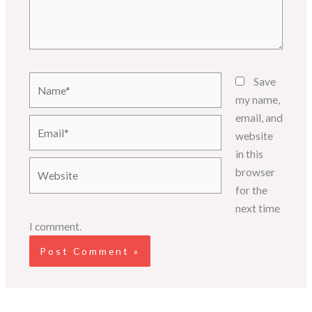
Name*
Save
my name,
email, and
Email*
website
in this
Website
browser
for the
next time
I comment.