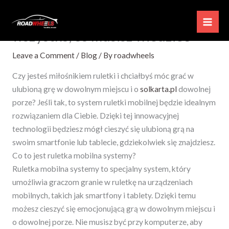
Skip
Ruletka mobilna systemy –
to
wszystko, co musisz wiedzieć
content
Leave a Comment
/
Blog
/ By
roadwheels
Czy jesteś miłośnikiem ruletki i chciałbyś móc grać w
ulubioną grę w dowolnym miejscu i o
solkarta.pl
dowolnej
porze? Jeśli tak, to system ruletki mobilnej będzie idealnym
rozwiązaniem dla Ciebie. Dzięki tej innowacyjnej
technologii będziesz mógł cieszyć się ulubioną grą na
swoim smartfonie lub tablecie, gdziekolwiek
się znajdziesz.
Co to jest ruletka mobilna systemy?
Ruletka mobilna systemy to specjalny system, który
umożliwia graczom granie w ruletkę na urządzeniach
mobilnych, takich jak smartfony i tablety. Dzięki temu
możesz cieszyć się emocjonującą grą w dowolnym miejscu i
o dowolnej porze. Nie musisz być przy komputerze, aby