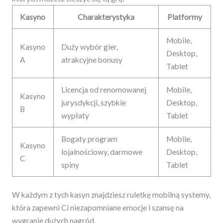
Kasyno
Charakterystyka
Platformy
Mobile,
Kasyno
Duży wybór gier,
Desktop,
A
atrakcyjne bonusy
Tablet
Licencja od renomowanej
Mobile,
Kasyno
jurysdykcji, szybkie
Desktop,
B
wypłaty
Tablet
Bogaty program
Mobile,
Kasyno
lojalnościowy, darmowe
Desktop,
C
spiny
Tablet
W każdym z tych kasyn znajdziesz ruletkę mobilną systemy,
która zapewni Ci niezapomniane emocje i szansę na
wygranie dużych nagród.