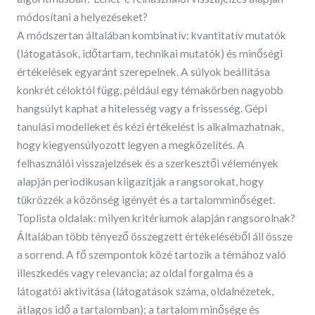
módosítani a helyezéseket?
A módszertan általában kombinatív: kvantitatív mutatók
(látogatások, időtartam, technikai mutatók) és minőségi
értékelések egyaránt szerepelnek. A súlyok beállítása
konkrét céloktól függ, például egy témakörben nagyobb
hangsúlyt kaphat a hitelesség vagy a frissesség. Gépi
tanulási modelleket és kézi értékelést is alkalmazhatnak,
hogy kiegyensúlyozott legyen a megközelítés. A
felhasználói visszajelzések és a szerkesztői vélemények
alapján periodikusan kiigazítják a rangsorokat, hogy
tükrözzék a közönség igényét és a tartalomminőséget.
Toplista oldalak: milyen kritériumok alapján rangsorolnak?
Általában több tényező összegzett értékeléséből áll össze
a sorrend. A fő szempontok közé tartozik a témához való
illeszkedés vagy relevancia; az oldal forgalma és a
látogatói aktivitása (látogatások száma, oldalnézetek,
átlagos idő a tartalomban); a tartalom minősége és