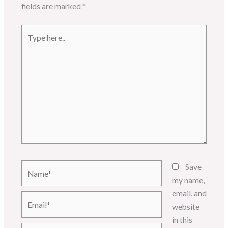
fields are marked
*
Type
here..
Name*
Save
my name,
email, and
Email*
website
in this