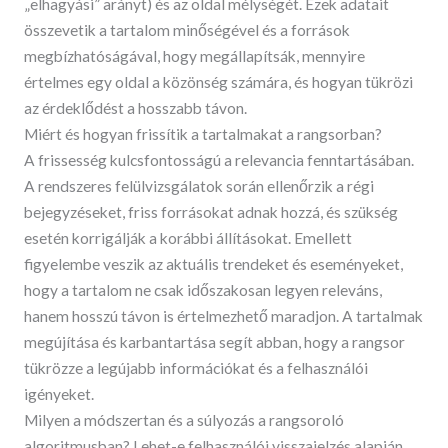
„elhagyási” arányt) és az oldal mélységét. Ezek adatait
összevetik a tartalom minőségével és a források
megbízhatóságával, hogy megállapítsák, mennyire
értelmes egy oldal a közönség számára, és hogyan tükrözi
az érdeklődést a hosszabb távon.
Miért és hogyan frissítik a tartalmakat a rangsorban?
A frissesség kulcsfontosságú a relevancia fenntartásában.
A rendszeres felülvizsgálatok során ellenőrzik a régi
bejegyzéseket, friss forrásokat adnak hozzá, és szükség
esetén korrigálják a korábbi állításokat. Emellett
figyelembe veszik az aktuális trendeket és eseményeket,
hogy a tartalom ne csak időszakosan legyen releváns,
hanem hosszú távon is értelmezhető maradjon. A tartalmak
megújítása és karbantartása segít abban, hogy a rangsor
tükrözze a legújabb információkat és a felhasználói
igényeket.
Milyen a módszertan és a súlyozás a rangsoroló
algoritmusban? Lehet-e felhasználói visszajelzés alapján