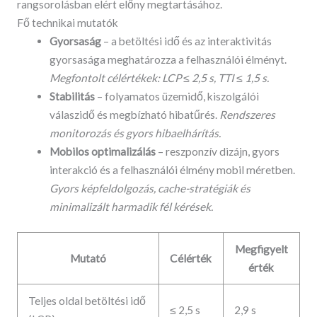
rangsorolásban elért előny megtartásához.
Fő technikai mutatók
Gyorsaság
– a betöltési idő és az interaktivitás
gyorsasága meghatározza a felhasználói élményt.
Megfontolt célértékek: LCP ≤ 2,5 s, TTI ≤ 1,5 s.
Stabilitás
– folyamatos üzemidő, kiszolgálói
válaszidő és megbízható hibatűrés.
Rendszeres
monitorozás és gyors hibaelhárítás.
Mobilos optimalizálás
– reszponzív dizájn, gyors
interakció és a felhasználói élmény mobil méretben.
Gyors képfeldolgozás, cache-stratégiák és
minimalizált harmadik fél kérések.
Megfigyelt
Mutató
Célérték
érték
Teljes oldal betöltési idő
≤ 2,5 s
2,9 s