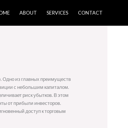
OME
ABOUT
SERVICES
CONTACT
ке. Одно из главных преимуществ
озиции с небольшим капиталом.
еличивает риск убытков. В этом
нты от прибыли инвесторов.
мгновенный доступ к торговым