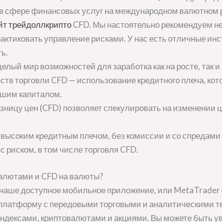
в сфере финансовых услуг на международном валютном р
йт трейдоллкрипто
CFD. Мы настоятельно рекомендуем не
актиковать управление рисками. У нас есть отличные ин
ь.
елый мир возможностей для заработка как на росте, так и
тв торговли CFD — использование кредитного плеча, кот
ьшим капиталом.
азницу цен (CFD) позволяет спекулировать на изменении ц
с высоким кредитным плечом, без комиссии и со спредами о
с риском, в том числе торговля CFD.
валютами и CFD на валюты?
, наше доступное мобильное приложение, или MetaTrader
латформу с передовыми торговыми и аналитическими те
ндексами, криптовалютами и акциями. Вы можете быть уве