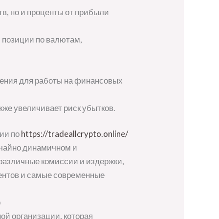
тв, но и проценты от прибыли
) позиции по валютам,
ения для работы на финансовых
кже увеличивает риск убытков.
ции по
https://tradeallcrypto.online/
вычайно динамичном и
различные комиссии и издержки,
ментов и самые современные
р
ой организации, которая