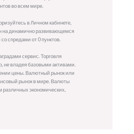
тов во всем мире.
оризуйтесь в Личном кабинете,
ен на динамично развивающемся
со спредами от 0 пунктов.
аградами сервис. Торговля
р, не владея базовыми активами.
адении цены. Валютный рынок или
ансовый рынок в мире. Валюты
ем различных экономических,