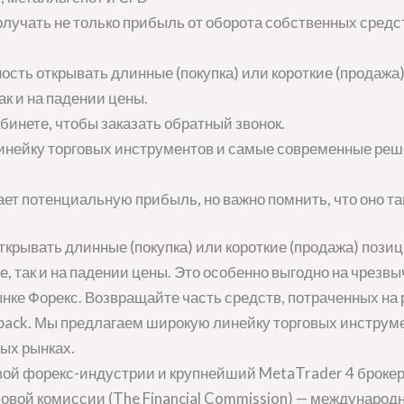
олучать не только прибыль от оборота собственных средс
ость открывать длинные (покупка) или короткие (продажа
ак и на падении цены.
бинете, чтобы заказать обратный звонок.
нейку торговых инструментов и самые современные реш
ет потенциальную прибыль, но важно помнить, что оно та
ткрывать длинные (покупка) или короткие (продажа) пози
е, так и на падении цены. Это особенно выгодно на чрез
ке Форекс. Возвращайте часть средств, потраченных на 
shback. Мы предлагаем широкую линейку торговых инстру
ых рынках.
вой форекс-индустрии и крупнейший MetaTrader 4 броке
вой комиссии (The Financial Commission) — международн