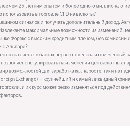
ее чем 25-летним опытом и более одного миллиона клиен
его использовать в торговле CFD на валюты?
авщиком сигналов и получать дополнительный доход. Авт
. Извлекайте максимальные возможности из изменений ц
ынке Форекс с высоким кредитным плечом, без комиссии и 
и с Альпари?
ентов на счетах в банках первого эшелона и отмеченный н
) позволяет спекулировать на изменении цен валютных па
ир возможностей для заработка как на росте, так и на п
 Foreign Exchange) — крупнейший и самый ликвидный фин
орговли, и их курс может резко изменяться под действи
 факторов.