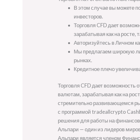
В этом случае вы можете п
инвесторов.
Торговля CFD дает возможн
зарабатывая как на росте, т
Авторизуйтесь в Личном ка
Мы предлагаем широкую ли
рынках.
Кредитное плечо увеличива
Торговля CFD дает возможность о
валютам, зарабатывая как на рост
стремительно развивающемся рын
с программой tradeallcrypto Ca
решения для работы на финансов
Альпари — один из лидеров миро
Альпари является членом Финансо