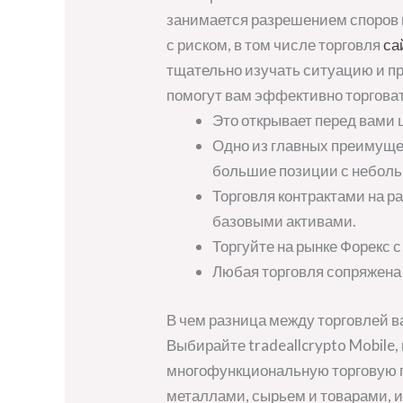
занимается разрешением споров 
с риском, в том числе торговля
са
тщательно изучать ситуацию и пр
помогут вам эффективно торговат
Это открывает перед вами ц
Одно из главных преимущес
большие позиции с небол
Торговля контрактами на р
базовыми активами.
Торгуйте на рынке Форекс 
Любая торговля сопряжена 
В чем разница между торговлей 
Выбирайте tradeallcrypto Mobile
многофункциональную торговую п
металлами, сырьем и товарами, и