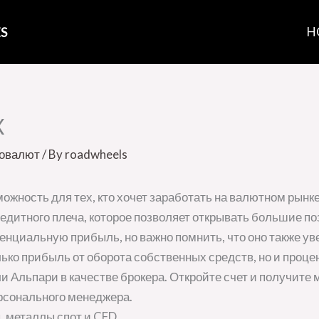
S
H
X
товалют
/ By
roadwheels
можность для тех, кто хочет заработать на валютном рын
едитного плеча, которое позволяет открывать большие п
енциальную прибыль, но важно помнить, что оно также ув
лько прибыль от оборота собственных средств, но и проце
Альпари в качестве брокера. Откройте счет и получите 
рсонального менеджера.
ы, металлы спот и CFD