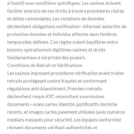
à l’oubli) sous conditions spécifiques. Les casinos doivent
faciliter exercice de ces droits à travers procédures claires
et délais raisonnables. Les violations de données
déclenchent obligations notification—informer autorités de
protection données et individus affectés dans fenêtres
temporelles définies. Ces règles créent équilibres entre
besoins opérationnels légitimes casinos et droits
fondamentaux à vie privée des joueurs.
Conditions de Retrait et Vérifications
Les casinos imposent procédures vérification avant traiter
retraits protégeant contre fraudes et conformant
régulations anti-blanchiment. Premiers retraits
déclenchent requis KYC nécessitant soumissions
documents—scans cartes identité, justificatifs domicile
récents, et images cartes paiement utilisées (avec numéros
médians masqués pour sécurité). Les équipes conformité
révisent documents vérifiant authenticités et