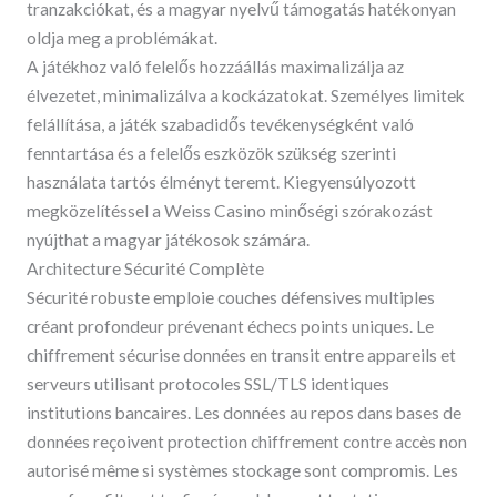
tranzakciókat, és a magyar nyelvű támogatás hatékonyan
oldja meg a problémákat.
A játékhoz való felelős hozzáállás maximalizálja az
élvezetet, minimalizálva a kockázatokat. Személyes limitek
felállítása, a játék szabadidős tevékenységként való
fenntartása és a felelős eszközök szükség szerinti
használata tartós élményt teremt. Kiegyensúlyozott
megközelítéssel a Weiss Casino minőségi szórakozást
nyújthat a magyar játékosok számára.
Architecture Sécurité Complète
Sécurité robuste emploie couches défensives multiples
créant profondeur prévenant échecs points uniques. Le
chiffrement sécurise données en transit entre appareils et
serveurs utilisant protocoles SSL/TLS identiques
institutions bancaires. Les données au repos dans bases de
données reçoivent protection chiffrement contre accès non
autorisé même si systèmes stockage sont compromis. Les