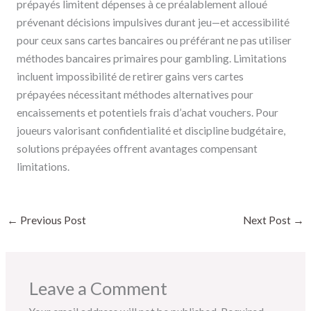
prépayés limitent dépenses à ce préalablement alloué
prévenant décisions impulsives durant jeu—et accessibilité
pour ceux sans cartes bancaires ou préférant ne pas utiliser
méthodes bancaires primaires pour gambling. Limitations
incluent impossibilité de retirer gains vers cartes
prépayées nécessitant méthodes alternatives pour
encaissements et potentiels frais d’achat vouchers. Pour
joueurs valorisant confidentialité et discipline budgétaire,
solutions prépayées offrent avantages compensant
limitations.
←
Previous Post
Next Post
→
Leave a Comment